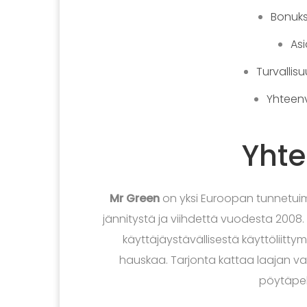
Bonuks
As
Turvallis
Yhteenv
Yht
Mr Green
on yksi Euroopan tunnetuim
jännitystä ja viihdettä vuodesta 2008
käyttäjäystävällisestä käyttöliitt
hauskaa. Tarjonta kattaa laajan val
pöytäpeli