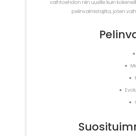
vaihtoehdon niin uusille kuin kokeneill
pelinvalmistajilta, joten vai
Pelinv
M
Evol
Suosituimm