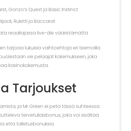
st, Gonzo’s Quest ja Basic Instinct
kjack, Ruletti ja Baccarat
ta reaaliajassa live-die vääristämättä
en tarjoaa lukuisia vaihtoehtoja eri teemoilla
o puolestaan vie pelaajat kokemukseen, joka
eaa kasinokokemusta.
ja Tarjoukset
amista, ja Mr Green ei petä tässä suhteessa.
kutteleva tervetuliaisbonus, joka voi sisältää
sia että talletusbonuksia.