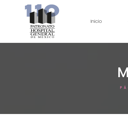
Inicio
M
PÁ