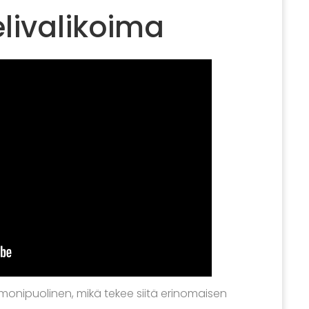
Pelivalikoima
 monipuolinen, mikä tekee siitä erinomaisen