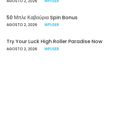
AGOSTO 2, 2026
WPUSER
50 Μπλε Καβούρια Spin Bonus
AGOSTO 2, 2026
WPUSER
Try Your Luck High Roller Paradise Now
AGOSTO 2, 2026
WPUSER