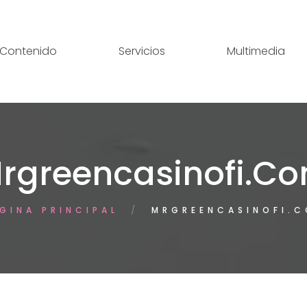
Contenido
Servicios
Multimedia
rgreencasinofi.c
GINA PRINCIPAL
MRGREENCASINOFI.