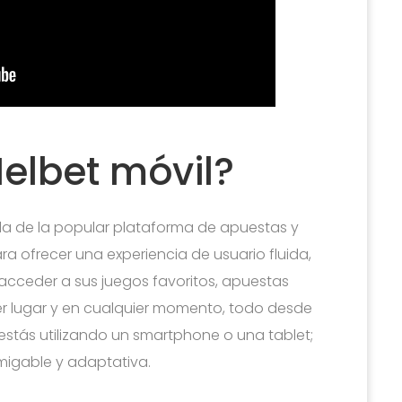
elbet móvil?
da de la popular plataforma de apuestas y
ra ofrecer una experiencia de usuario fluida,
 acceder a sus juegos favoritos, apuestas
r lugar y en cualquier momento, todo desde
i estás utilizando un smartphone o una tablet;
amigable y adaptativa.