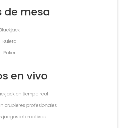
s de mesa
Blackjack
Ruleta
Poker
s en vivo
ckjack en tiempo real
on crupieres profesionales
s juegos interactivos