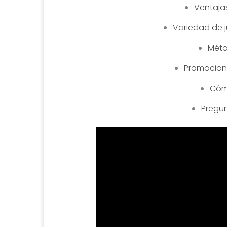
Ventaja
Variedad de 
Méto
Promocione
Cómo
Pregun