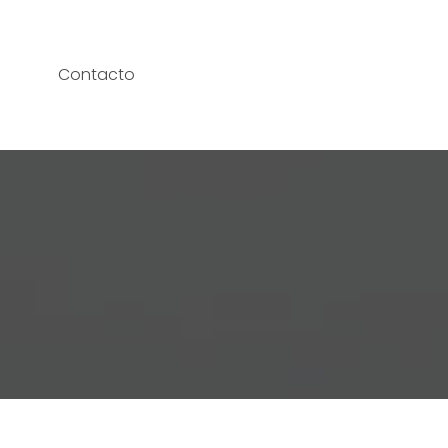
Contacto
T