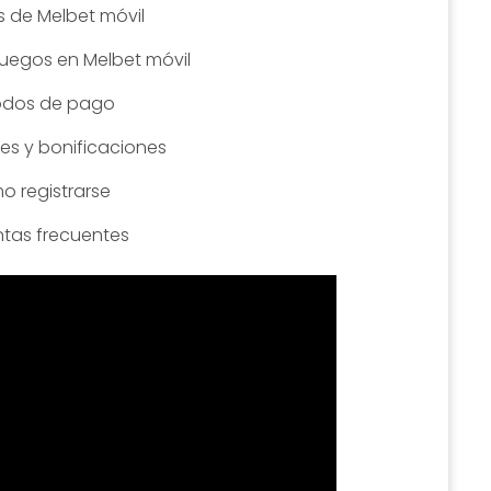
s de Melbet móvil
juegos en Melbet móvil
dos de pago
s y bonificaciones
 registrarse
tas frecuentes