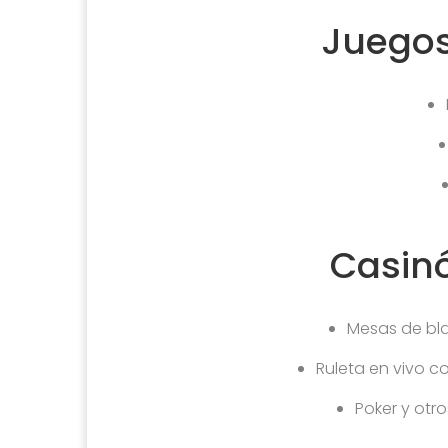
Juego
Casinó
Mesas de bla
Ruleta en vivo c
Poker y otro