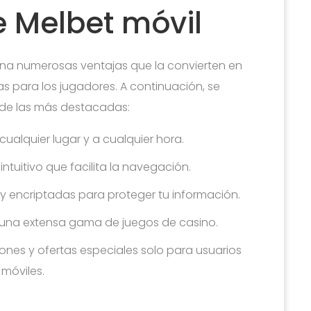
e Melbet móvil
na numerosas ventajas que la convierten en
s para los jugadores. A continuación, se
 de las más destacadas:
ualquier lugar y a cualquier hora.
intuitivo que facilita la navegación.
 encriptadas para proteger tu información.
una extensa gama de juegos de casino.
ones y ofertas especiales solo para usuarios
móviles.