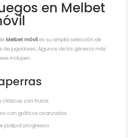
juegos en Melbet
óvil
 de
Melbet móvil
es su amplia selección de
os de jugadores. Algunos de los géneros más
res incluyen:
aperras
 clásicas con frutas
deo con gráficos avanzados
 jackpot progresivo