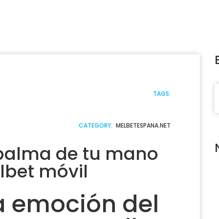
S
TAGS:
CATEGORY:
MELBETESPANA.NET
 palma de tu mano
lbet móvil
a emoción del