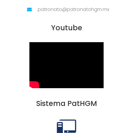
patronato@patronatohgm.mx
Youtube
Sistema PatHGM