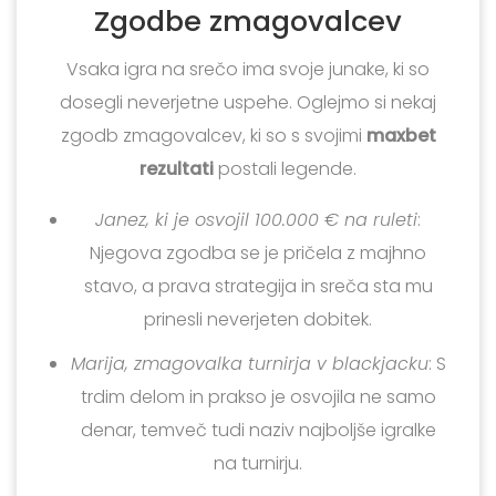
Zgodbe zmagovalcev
Vsaka igra na srečo ima svoje junake, ki so
dosegli neverjetne uspehe. Oglejmo si nekaj
zgodb zmagovalcev, ki so s svojimi
maxbet
rezultati
postali legende.
Janez, ki je osvojil 100.000 € na ruleti
:
Njegova zgodba se je pričela z majhno
stavo, a prava strategija in sreča sta mu
prinesli neverjeten dobitek.
Marija, zmagovalka turnirja v blackjacku
: S
trdim delom in prakso je osvojila ne samo
denar, temveč tudi naziv najboljše igralke
na turnirju.