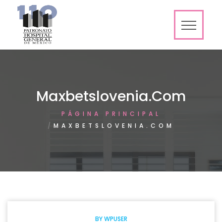
Maxbetslovenia.com
PÁGINA PRINCIPAL
MAXBETSLOVENIA.COM
BY
WPUSER