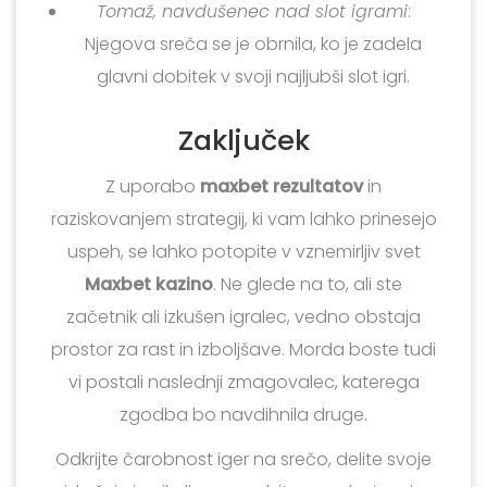
Tomaž, navdušenec nad slot igrami
:
Njegova sreča se je obrnila, ko je zadela
glavni dobitek v svoji najljubši slot igri.
Zaključek
Z uporabo
maxbet rezultatov
in
raziskovanjem strategij, ki vam lahko prinesejo
uspeh, se lahko potopite v vznemirljiv svet
Maxbet kazino
. Ne glede na to, ali ste
začetnik ali izkušen igralec, vedno obstaja
prostor za rast in izboljšave. Morda boste tudi
vi postali naslednji zmagovalec, katerega
zgodba bo navdihnila druge.
Odkrijte čarobnost iger na srečo, delite svoje