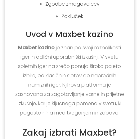
Zgodbe zmagovalcev
Zaključek
Uvod v Maxbet kazino
Maxbet kazino
je znan po svoji raznolikosti
iger in odlični uporabniški izkušnji. V svetu
spletnih iger na srečo ponuja široko paleto
izbire, od klasičnih slotov do naprednih
namiznih iger. Njihova platforma je
zasnovana za zagotavljanje varne in prijetne
izkušnje, kar je ključnega pomena v svetu, ki
pogosto niha med tveganjem in zabavo.
Zakaj izbrati Maxbet?