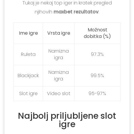
Tukaj je nekaj top iger in kratek pregled
njihovih
maxbet rezultatov
.
Možnost
Ime igre
Vrsta igre
dobitka (%)
Namizna
Ruleta
97.3%
igra
Namizna
Blackjack
99.5%
igra
Slot igre
Video slot
95-97%
Najbolj priljubljene slot
igre