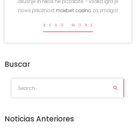
izkušnje in nikoli ne pozabite – vsaka igra je
nova priložnost
maxbet casino
za zmago!
READ MORE
Buscar
Search for:
Search
Noticias Anteriores