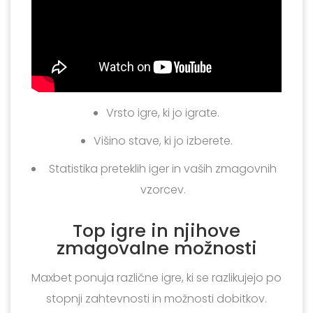
Vrsto igre, ki jo igrate.
Višino stave, ki jo izberete.
Statistika preteklih iger in vaših zmagovnih
vzorcev.
Top igre in njihove
zmagovalne možnosti
Maxbet ponuja različne igre, ki se razlikujejo po
stopnji zahtevnosti in možnosti dobitkov.