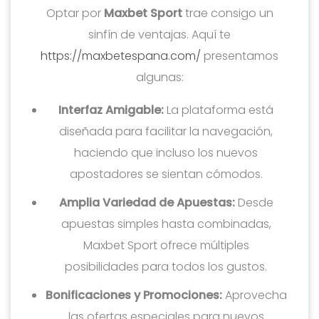
Optar por
Maxbet Sport
trae consigo un
sinfín de ventajas. Aquí te
https://maxbetespana.com/
presentamos
algunas:
Interfaz Amigable:
La plataforma está
diseñada para facilitar la navegación,
haciendo que incluso los nuevos
apostadores se sientan cómodos.
Amplia Variedad de Apuestas:
Desde
apuestas simples hasta combinadas,
Maxbet Sport ofrece múltiples
posibilidades para todos los gustos.
Bonificaciones y Promociones:
Aprovecha
las ofertas especiales para nuevos