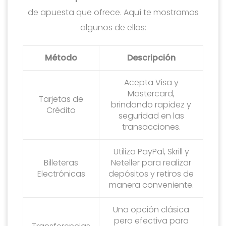
de apuesta que ofrece. Aquí te mostramos
algunos de ellos:
Método
Descripción
Acepta Visa y
Mastercard,
Tarjetas de
brindando rapidez y
Crédito
seguridad en las
transacciones.
Utiliza PayPal, Skrill y
Billeteras
Neteller para realizar
Electrónicas
depósitos y retiros de
manera conveniente.
Una opción clásica
pero efectiva para