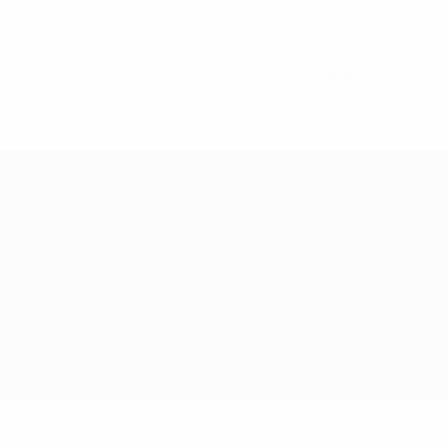
Inicio