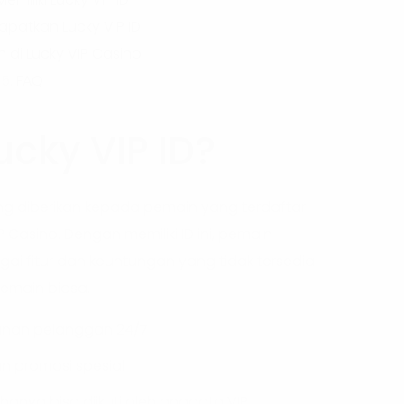
patkan Lucky VIP ID
n di Lucky VIP Casino
FAQ
ucky VIP ID?
ang diberikan kepada pemain yang terdaftar
 Casino. Dengan memiliki ID ini, pemain
ai fitur dan keuntungan yang tidak tersedia
emain biasa.
ayanan pelanggan 24/7
n promosi spesial
anya bisa diikuti oleh anggota VIP