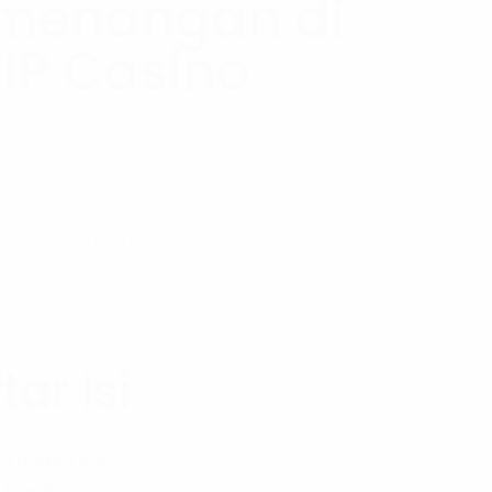
menangan di
IP Casino
alah satu destinasi terkemuka bagi para
alah satu keunggulan yang ditawarkan oleh
ang dapat memberikan keistimewaan dan
ih kemenangan. Artikel ini akan membahas
, bagaimana cara kerjanya, serta dampak
dapatkan dengan memiliki ID VIP ini.
tar Isi
u Lucky VIP ID?
miliki Lucky VIP ID