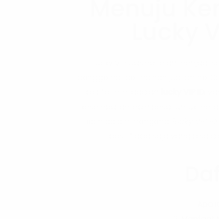
Menuju Ke
Lucky V
Lucky VIP Casino telah menjadi s
penggemar permainan judi online. S
platform ini adalah
lucky VIP ID
, y
kesempatan lebih besar untuk mera
lebih dalam mengenai
lucky VIP ID
positif apa saja yang bisa di
Daf
Apa It
Manfaat Me