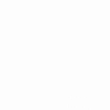
kerugian
Manfaatkan Bonus Secara Maksi
dan promosi yang 
Pilih Permainan dengan Tepat
– Fo
yang memberikan
Ikuti Turnamen
– Ambil bagian da
VIP untuk meningkatkan p
1. Apakah se
menjadi 