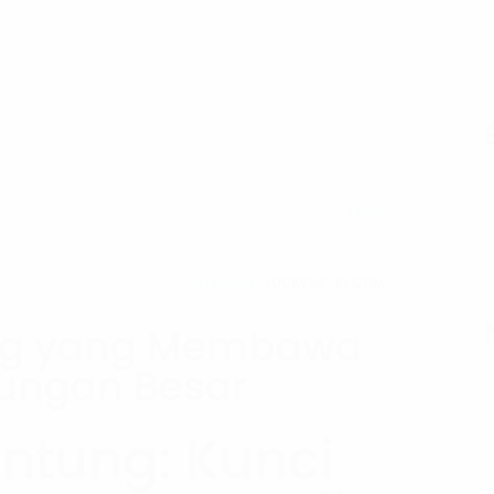
S
TAGS:
CATEGORY:
LUCKYVIP-ID.COM
ung yang Membawa
ungan Besar
untung: Kunci