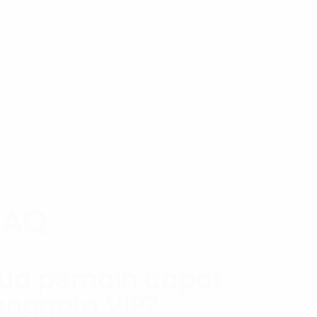
 yang tidak perlu.
mal
– Selalu periksa dan manfaatkan bonus
tersedia bagi anggota VIP.
kus pada permainan yang Anda kuasai dan
 peluang menang terbaik.
lam turnamen yang eksklusif untuk anggota
eluang memenangkan hadiah besar.
FAQ
mua pemain dapat
anggota VIP?