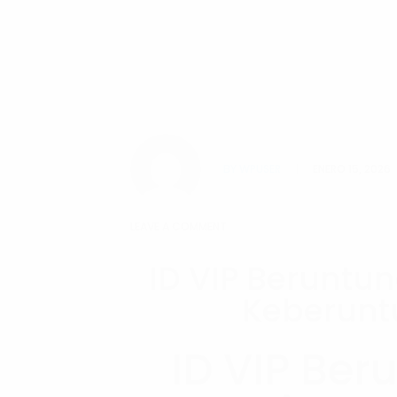
BY
WPUSER
|
ENERO 15, 2026
LEAVE A COMMENT
ID VIP Berunt
Keberunt
ID VIP Ber