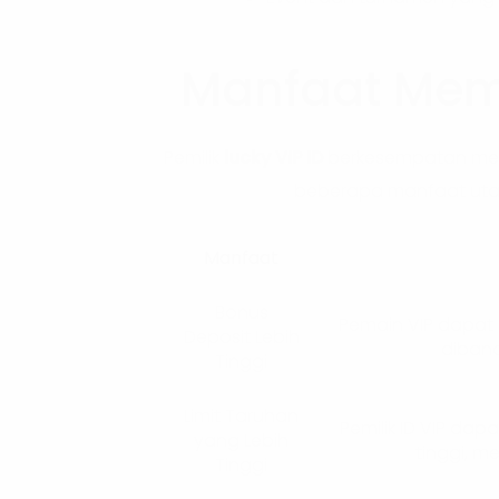
Manfaat Memil
Pemilik
lucky VIP ID
berkesempatan meni
beberapa manfaat utam
Manfaat
Bonus
Pemain VIP dapat 
Deposit Lebih
diban
Tinggi
Limit Taruhan
Pemilik ID VIP dap
yang Lebih
tinggi, 
Tinggi