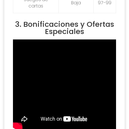
Baja
97-99
cartas
3. Bonificaciones y Ofertas
Especiales