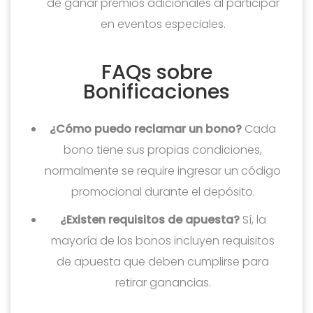
de ganar premios adicionales al participar
en eventos especiales.
FAQs sobre
Bonificaciones
¿Cómo puedo reclamar un bono?
Cada
bono tiene sus propias condiciones,
normalmente se require ingresar un código
promocional durante el depósito.
¿Existen requisitos de apuesta?
Sí, la
mayoría de los bonos incluyen requisitos
de apuesta que deben cumplirse para
retirar ganancias.