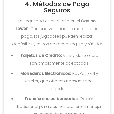
4. Métodos de Pago
Seguros
La seguridad es prioritaria en el
Casino
Lowen
. Con una variedad de métodos de
pago, los jugadores pueden realizar
depósitos y retiros de forma segura y rápida:
Tarjetas de Crédito:
Visa y Mastercard
son ampliamente aceptadas.
Monederos Electrónicos:
PayPal, Skrill y
Neteller, que ofrecen transacciones
rápidas.
Transferencias bancarias:
Opción
tradicional para quienes prefieren manejar