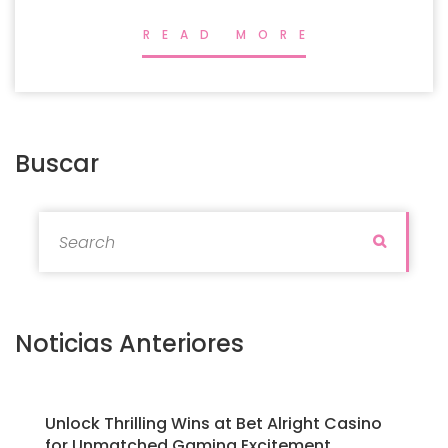
READ MORE
Buscar
Search for:
Search
Noticias Anteriores
Unlock Thrilling Wins at Bet Alright Casino
for Unmatched Gaming Excitement