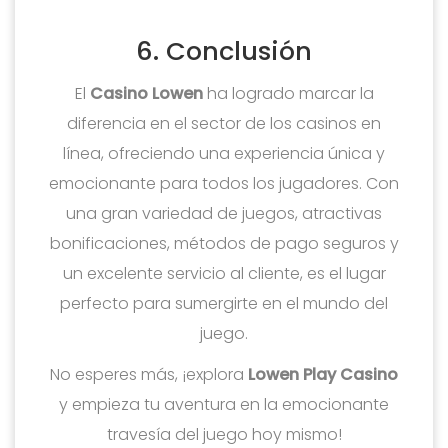
6. Conclusión
El
Casino Lowen
ha logrado marcar la
diferencia en el sector de los casinos en
línea, ofreciendo una experiencia única y
emocionante para todos los jugadores. Con
una gran variedad de juegos, atractivas
bonificaciones, métodos de pago seguros y
un excelente servicio al cliente, es el lugar
perfecto para sumergirte en el mundo del
juego.
No esperes más, ¡explora
Lowen Play Casino
y empieza tu aventura en la emocionante
travesía del juego hoy mismo!