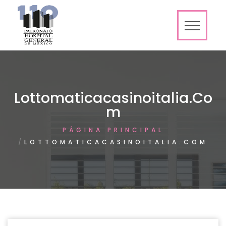
Lottomaticacasinoitalia.co
M
PÁGINA PRINCIPAL
LOTTOMATICACASINOITALIA.COM