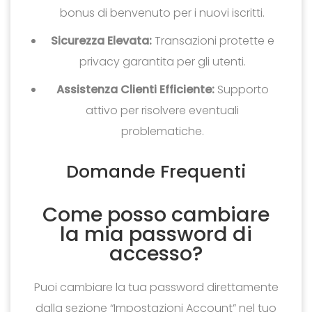
bonus di benvenuto per i nuovi iscritti.
Sicurezza Elevata:
Transazioni protette e
privacy garantita per gli utenti.
Assistenza Clienti Efficiente:
Supporto
attivo per risolvere eventuali
problematiche.
Domande Frequenti
Come posso cambiare
la mia password di
accesso?
Puoi cambiare la tua password direttamente
dalla sezione “Impostazioni Account” nel tuo