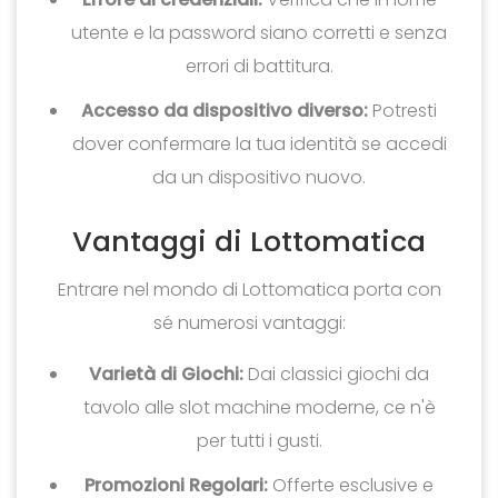
utente e la password siano corretti e senza
errori di battitura.
Accesso da dispositivo diverso:
Potresti
dover confermare la tua identità se accedi
da un dispositivo nuovo.
Vantaggi di Lottomatica
Entrare nel mondo di Lottomatica porta con
sé numerosi vantaggi:
Varietà di Giochi:
Dai classici giochi da
tavolo alle slot machine moderne, ce n'è
per tutti i gusti.
Promozioni Regolari:
Offerte esclusive e