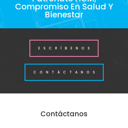
Compromiso En Salud Y
Bienestar
ESCRÍBENOS
CONTÁCTANOS
Contáctanos