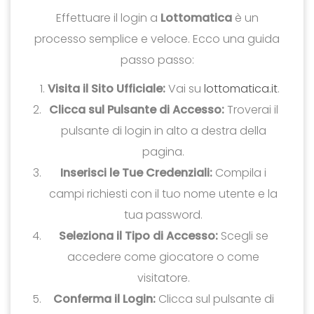
Effettuare il login a
Lottomatica
è un
processo semplice e veloce. Ecco una guida
passo passo:
Visita il Sito Ufficiale:
Vai su
lottomatica.it
.
Clicca sul Pulsante di Accesso:
Troverai il
pulsante di login in alto a destra della
pagina.
Inserisci le Tue Credenziali:
Compila i
campi richiesti con il tuo nome utente e la
tua password.
Seleziona il Tipo di Accesso:
Scegli se
accedere come giocatore o come
visitatore.
Conferma il Login:
Clicca sul pulsante di