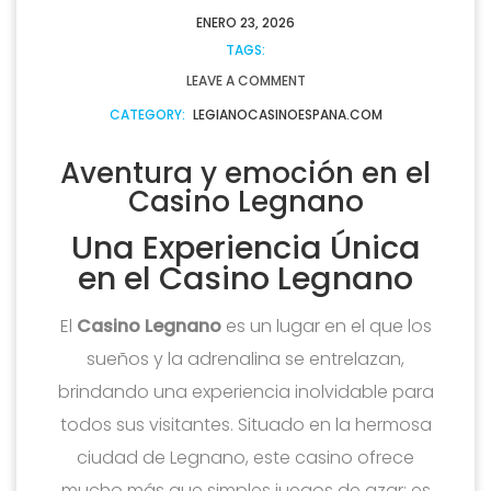
ENERO 23, 2026
TAGS:
LEAVE A COMMENT
CATEGORY:
LEGIANOCASINOESPANA.COM
Aventura y emoción en el
Casino Legnano
Una Experiencia Única
en el Casino Legnano
El
Casino Legnano
es un lugar en el que los
sueños y la adrenalina se entrelazan,
brindando una experiencia inolvidable para
todos sus visitantes. Situado en la hermosa
ciudad de Legnano, este casino ofrece
mucho más que simples juegos de azar; es