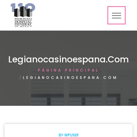
Legianocasinoespana.com
PÁGINA PRINCIPAL
LEGIANOCASINOESPANA.COM
BY
WPUSER