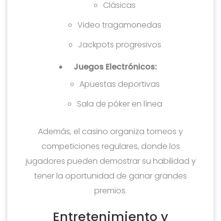
Clásicas
Video tragamonedas
Jackpots progresivos
Juegos Electrónicos:
Apuestas deportivas
Sala de póker en línea
Además, el casino organiza torneos y
competiciones regulares, donde los
jugadores pueden demostrar su habilidad y
tener la oportunidad de ganar grandes
premios.
Entretenimiento y