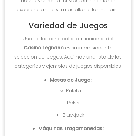
a locales como a turistas, ofreciendo una
experiencia que va más allá de lo ordinario.
Variedad de Juegos
Una de las principales atracciones del
Casino Legnano
es su impresionante
selección de juegos. Aquí hay una lista de las
categorías y ejemplos de juegos disponibles:
Mesas de Juego:
Ruleta
Póker
Blackjack
Máquinas Tragamonedas: