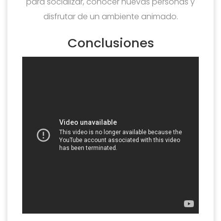
para socializar, conocer nuevas personas y
disfrutar de un ambiente animado.
Conclusiones