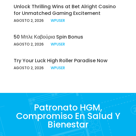
Unlock Thrilling Wins at Bet Alright Casino
for Unmatched Gaming Excitement
AGOSTO 2, 2026
WPUSER
50 Μπλε Καβούρια Spin Bonus
AGOSTO 2, 2026
WPUSER
Try Your Luck High Roller Paradise Now
AGOSTO 2, 2026
WPUSER
Patronato HGM,
Compromiso En Salud Y
Bienestar