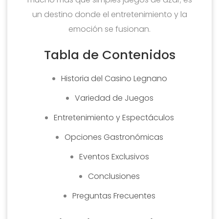
un destino donde el entretenimiento y la
emoción se fusionan.
Tabla de Contenidos
Historia del Casino Legnano
Variedad de Juegos
Entretenimiento y Espectáculos
Opciones Gastronómicas
Eventos Exclusivos
Conclusiones
Preguntas Frecuentes