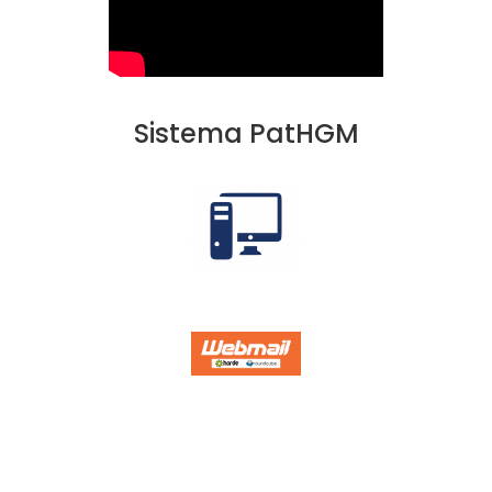
Sistema PatHGM