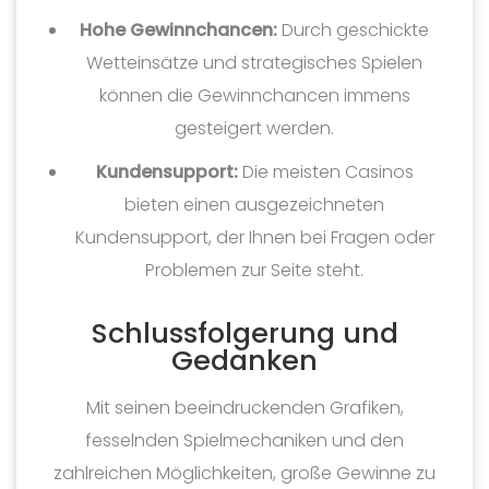
Hohe Gewinnchancen:
Durch geschickte
Wetteinsätze und strategisches Spielen
können die Gewinnchancen immens
gesteigert werden.
Kundensupport:
Die meisten Casinos
bieten einen ausgezeichneten
Kundensupport, der Ihnen bei Fragen oder
Problemen zur Seite steht.
Schlussfolgerung und
Gedanken
Mit seinen beeindruckenden Grafiken,
fesselnden Spielmechaniken und den
zahlreichen Möglichkeiten, große Gewinne zu