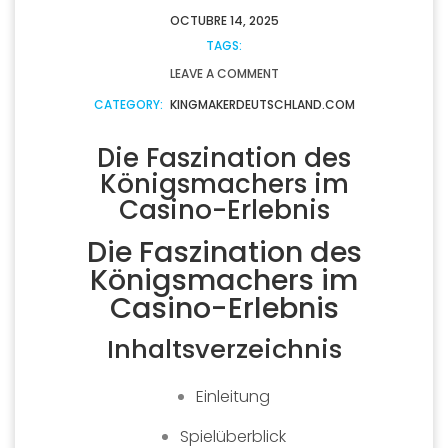
OCTUBRE 14, 2025
TAGS:
LEAVE A COMMENT
CATEGORY:
KINGMAKERDEUTSCHLAND.COM
Die Faszination des
Königsmachers im
Casino-Erlebnis
Die Faszination des
Königsmachers im
Casino-Erlebnis
Inhaltsverzeichnis
Einleitung
Spielüberblick