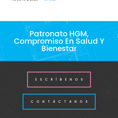
Patronato HGM,
Compromiso En Salud Y
Bienestar
ESCRÍBENOS
CONTÁCTANOS