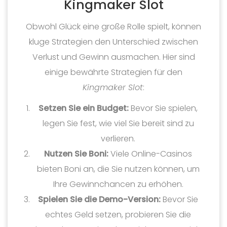
Kingmaker Slot
Obwohl Glück eine große Rolle spielt, können
kluge Strategien den Unterschied zwischen
Verlust und Gewinn ausmachen. Hier sind
einige bewährte Strategien für den
Kingmaker Slot
:
Setzen Sie ein Budget:
Bevor Sie spielen,
legen Sie fest, wie viel Sie bereit sind zu
verlieren.
Nutzen Sie Boni:
Viele Online-Casinos
bieten Boni an, die Sie nutzen können, um
Ihre Gewinnchancen zu erhöhen.
Spielen Sie die Demo-Version:
Bevor Sie
echtes Geld setzen, probieren Sie die