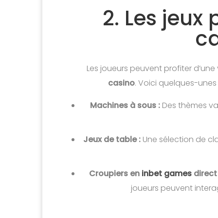
2. Les jeux
c
Les joueurs peuvent profiter d’une
casino
. Voici quelques-unes 
Machines à sous :
Des thèmes var
Jeux de table :
Une sélection de clas
Croupiers en
inbet games
direct 
joueurs peuvent interag