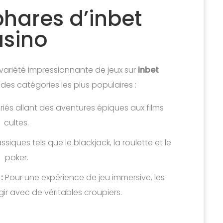
 phares d’inbet
asino
 variété impressionnante de jeux sur
inbet
des catégories les plus populaires :
iés allant des aventures épiques aux films
cultes.
siques tels que le blackjack, la roulette et le
poker.
:
Pour une expérience de jeu immersive, les
ir avec de véritables croupiers.