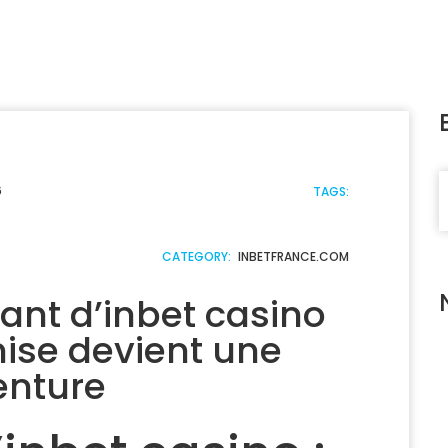
S
6
TAGS:
CATEGORY:
INBETFRANCE.COM
nant d’inbet casino
ise devient une
enture