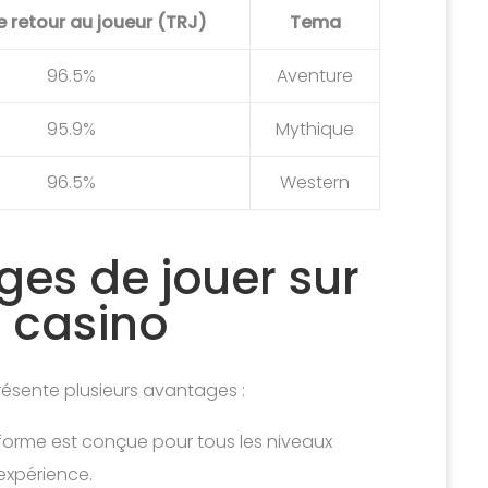
 retour au joueur (TRJ)
Tema
96.5%
Aventure
95.9%
Mythique
96.5%
Western
ges de jouer sur
t casino
ésente plusieurs avantages :
forme est conçue pour tous les niveaux
expérience.