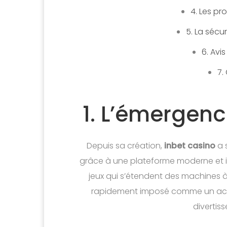
4. Les p
5. La sécu
6. Avis
7.
1. L’émergenc
Depuis sa création,
inbet casino
a 
grâce à une plateforme moderne et i
jeux qui s’étendent des machines à 
rapidement imposé comme un act
divertis