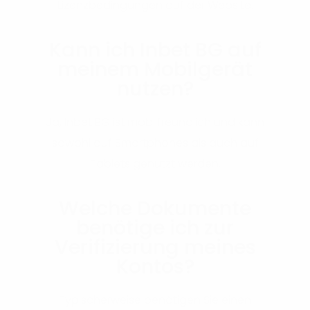
Lizenzbedingungen auf der Website.
Kann ich Inbet BG auf
meinem Mobilgerät
nutzen?
Ja, Inbet BG ist mobilfreundlich und kann
sowohl auf Smartphones als auch auf
Tablets genutzt werden.
Welche Dokumente
benötige ich zur
Verifizierung meines
Kontos?
Typischerweise benötigen Sie einen