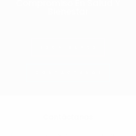
Compromiso En Salud Y
Bienestar
ESCRÍBENOS
CONTÁCTANOS
Contáctanos
Dr. Balmis No.148, Col. Doctores, Del.