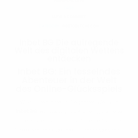
FEBRERO 6, 2026
TAGS:
LEAVE A COMMENT
CATEGORY:
INBETDEUTCHE.COM
Inbet BG Die aufregende
Welt des digitalen Wettens
entdecken
Inbet BG: Ein fesselndes
Abenteuer in der Welt
des Online-Glücksspiels
Willkommen in der aufregenden Welt von
Inbet BG
, wo das digitale Wetten ganz neue
Dimensionen annimmt. Ob Sie ein erfahrener
Spieler sind oder gerade erst anfangen, Inbet