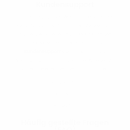
Kundensupport
Inbet BG legt großen Wert auf die Sicherheit
seiner Spieler. Die Plattform ist lizenziert und
reguliert, was bedeutet, dass sie strengen
Sicherheitsstandards entspricht. Der
Kundensupport
steht Ihnen 24/7 zur
Verfügung, um alle Fragen oder Anliegen zu
klären. Sie erreichen den Support über:
Live-Chat
E-Mail
Telefon
Häufig gestellte Fragen
(FAQ)