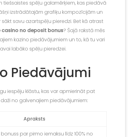
em tiešsaistes spēļu galamērķiem, kas piedāvā
rāšņi izstrādātajām grafiķu kompozīcijām un
r sākt savu azartspēļu pieredzi. Bet kā atrast
e casino no deposit bonus
? Šajā rakstā mēs
ajiem kazino piedāvājumiem un to, kā tu vari
vai labāko spēļu pieredzei.
no Piedāvājumi
u iespēju klāstu, kas var apmierināt pat
 ir daži no galvenajiem piedāvājumiem:
Apraksts
s bonuss par pirmo iemaksu līdz 100% no