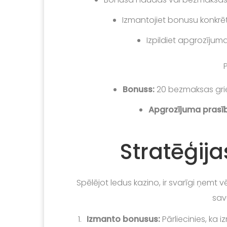
Izmantojiet bonusu konkrēt
Izpildiet apgrozījum
Bonuss:
20 bezmaksas grie
Apgrozījuma prasī
Stratēģij
Spēlējot ledus kazino, ir svarīgi ņemt 
sav
Izmanto bonusus:
Pārliecinies, ka