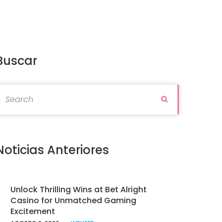
Buscar
earch for:
Search
Noticias Anteriores
Unlock Thrilling Wins at Bet Alright
Casino for Unmatched Gaming
Excitement