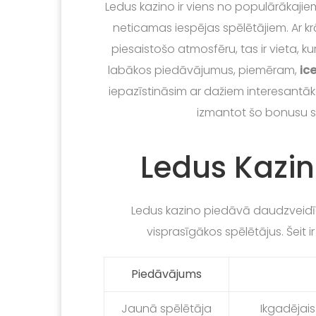
Ledus kazino ir viens no populārākaji
neticamas iespējas spēlētājiem. Ar k
piesaistošo atmosfēru, tas ir vieta, ku
labākos piedāvājumus, piemēram,
ic
iepazīstināsim ar dažiem interesantāk
izmantot šo bonusu sa
Ledus Kazi
Ledus kazino piedāvā daudzveidīg
visprasīgākos spēlētājus. Šeit
Piedāvājums
Jaunā spēlētāja
Ikgadējai