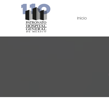
Inicio