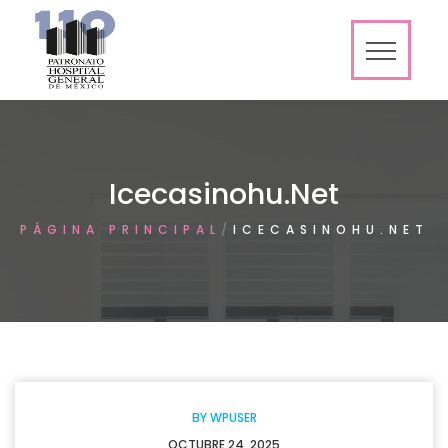
Icecasinohu.net
PÁGINA PRINCIPAL
ICECASINOHU.NET
BY
WPUSER
OCTUBRE 24, 2025