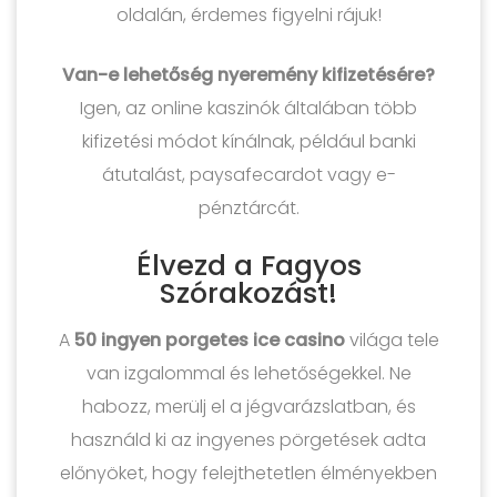
oldalán, érdemes figyelni rájuk!
Van-e lehetőség nyeremény kifizetésére?
Igen, az online kaszinók általában több
kifizetési módot kínálnak, például banki
átutalást, paysafecardot vagy e-
pénztárcát.
Élvezd a Fagyos
Szórakozást!
A
50 ingyen porgetes ice casino
világa tele
van izgalommal és lehetőségekkel. Ne
habozz, merülj el a jégvarázslatban, és
használd ki az ingyenes pörgetések adta
előnyöket, hogy felejthetetlen élményekben