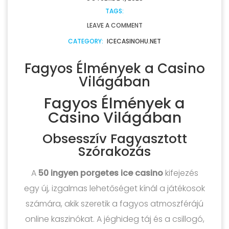
TAGS:
LEAVE A COMMENT
CATEGORY:
ICECASINOHU.NET
Fagyos Élmények a Casino
Világában
Fagyos Élmények a
Casino Világában
Obsesszív Fagyasztott
Szórakozás
A
50 ingyen porgetes ice casino
kifejezés
egy új, izgalmas lehetőséget kínál a játékosok
számára, akik szeretik a fagyos atmoszférájú
online kaszinókat. A jéghideg táj és a csillogó,