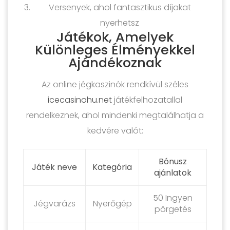
Versenyek, ahol fantasztikus díjakat
nyerhetsz
Játékok, Amelyek
Különleges Élményekkel
Ajándékoznak
Az online jégkaszinók rendkívül széles
icecasinohu.net
játékfelhozatallal
rendelkeznek, ahol mindenki megtalálhatja a
kedvére valót:
Bónusz
Játék neve
Kategória
ajánlatok
50 Ingyen
Jégvarázs
Nyerőgép
pörgetés