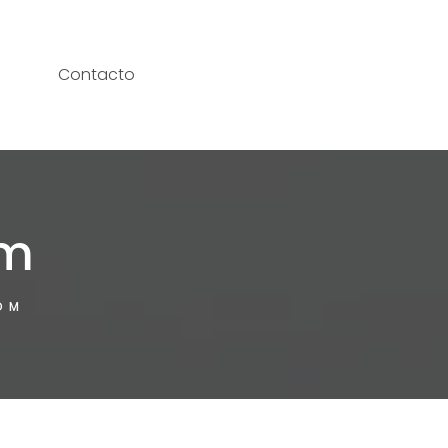
Contacto
om
OM