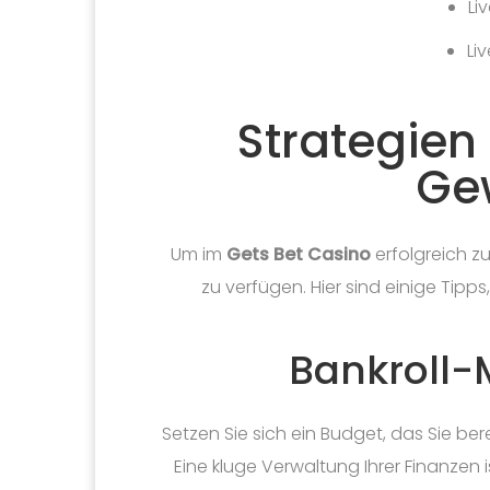
Li
Li
Strategien
Ge
Um im
Gets Bet Casino
erfolgreich zu 
zu verfügen. Hier sind einige Tip
Bankroll
Setzen Sie sich ein Budget, das Sie bere
Eine kluge Verwaltung Ihrer Finanzen i