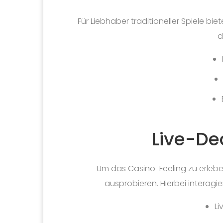
Für Liebhaber traditioneller Spiele bie
d
Live-De
Um das Casino-Feeling zu erleben
ausprobieren. Hierbei interagie
Li