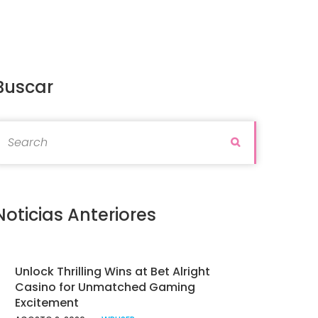
Buscar
earch for:
Search
Noticias Anteriores
Unlock Thrilling Wins at Bet Alright
Casino for Unmatched Gaming
Excitement