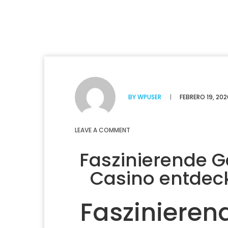
BY
WPUSER
|
FEBRERO 19, 202
LEAVE A COMMENT
Faszinierende G
Casino entdec
Faszinieren