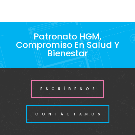
Patronato HGM,
Compromiso En Salud Y
Bienestar
ESCRÍBENOS
CONTÁCTANOS