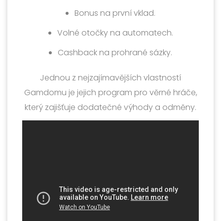
Bonus na první vklad.
Volné otočky na automatech.
Cashback na prohrané sázky.
Jednou z nejzajímavějších vlastností
Gamdomu je jejich program pro věrné hráče,
který zajišťuje dodatečné výhody a odměny.