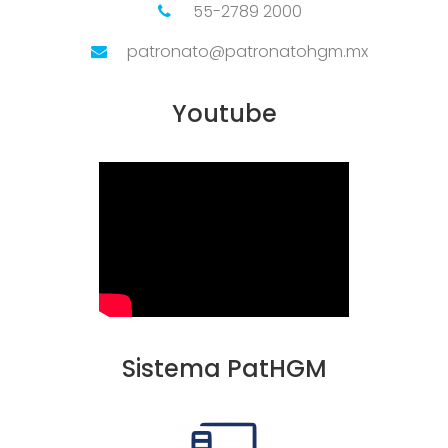
55-2789 2000
patronato@patronatohgm.mx
Youtube
Sistema PatHGM