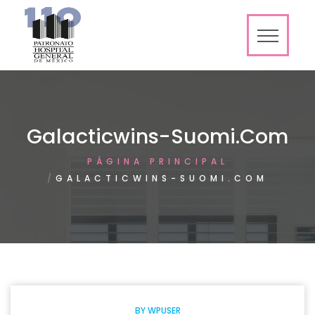
Galacticwins-Suomi.com
PÁGINA PRINCIPAL
GALACTICWINS-SUOMI.COM
BY
WPUSER