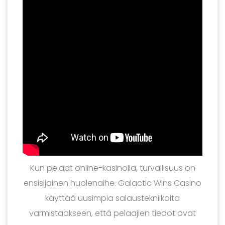
Kun pelaat online-kasinolla, turvallisuus on
ensisijainen huolenaihe. Galactic Wins Casino
käyttää uusimpia salaustekniikoita
varmistaakseen, että pelaajien tiedot ovat