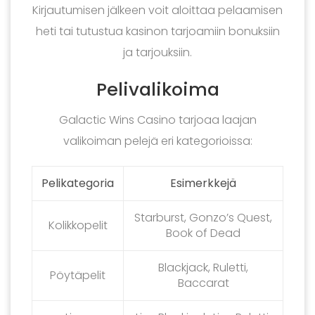
Kirjautumisen jälkeen voit aloittaa pelaamisen
heti tai tutustua kasinon tarjoamiin bonuksiin
ja tarjouksiin.
Pelivalikoima
Galactic Wins Casino tarjoaa laajan
valikoiman pelejä eri kategorioissa:
Pelikategoria
Esimerkkejä
Starburst, Gonzo’s Quest,
Kolikkopelit
Book of Dead
Blackjack, Ruletti,
Pöytäpelit
Baccarat