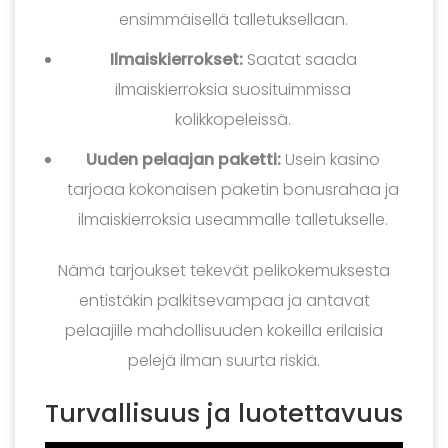
ensimmäisellä talletuksellaan.
Ilmaiskierrokset:
Saatat saada
ilmaiskierroksia suosituimmissa
kolikkopeleissä.
Uuden pelaajan paketti:
Usein kasino
tarjoaa kokonaisen paketin bonusrahaa ja
ilmaiskierroksia useammalle talletukselle.
Nämä tarjoukset tekevät pelikokemuksesta
entistäkin palkitsevampaa ja antavat
pelaajille mahdollisuuden kokeilla erilaisia
pelejä ilman suurta riskiä.
Turvallisuus ja luotettavuus