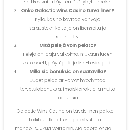
verkkosivuilla täyttämällä lyhyt lomake.
Onko Galactic Wins Casino turvallinen?
Kyllä, kasino käyttää vahvoja
salaustekniikoita ja on lisensoitu ja
säännelty.
Mitä pelejä voin pelata?
Pelejä on laaja valikoima, mukaan lukien
kolikkopelit, pöytäpelit ja live-kasinopelit.
Millaisia bonuksia on saatavilla?
Uudet pelaajat voivat hyödyntää
tervetulobonuksia, ilmaiskierroksia ja muita
tarjouksia.
Galactic Wins Casino on täydellinen paikka
kaikille, jotka etsivät jännitystä ja
mahdollisuuksia voittoihin. Älä odota enää –