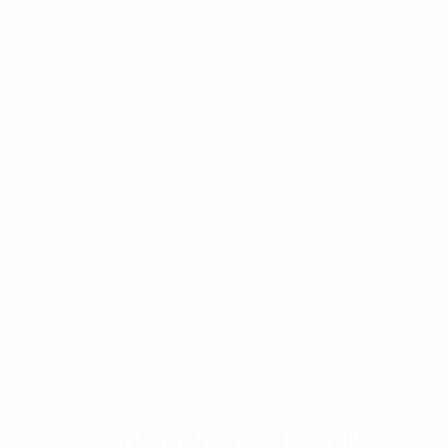
i passaggi fondamentali per iniziare:
Registrazione:
Crea un account su DAZN
se non ne hai già uno. La registrazione è
veloce e richiede solo poche informazioni.
Deposito:
Aggiungi fondi al tuo saldo
scommesse. DAZN accetta vari metodi di
pagamento, rendendo semplici le
transazioni.
Scelta dell’Evento:
Seleziona lo sport e
l’evento su cui desideri scommettere. Puoi
scommettere su una varietà di mercati.
Scommettitelo:
Scegli l’importo da
scommettere e conferma la tua giocata!
Vantaggi di Bet DAZN