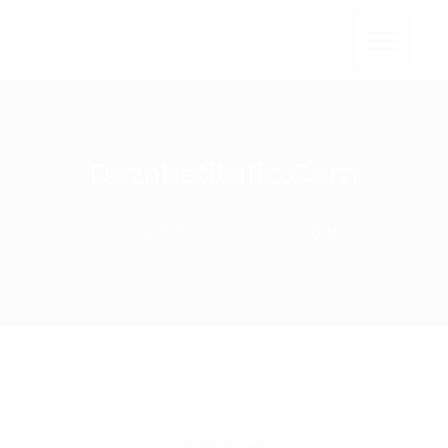
Daznbetitalia.com
PÁGINA PRINCIPAL
DAZNBETITALIA.COM
BY
WPUSER