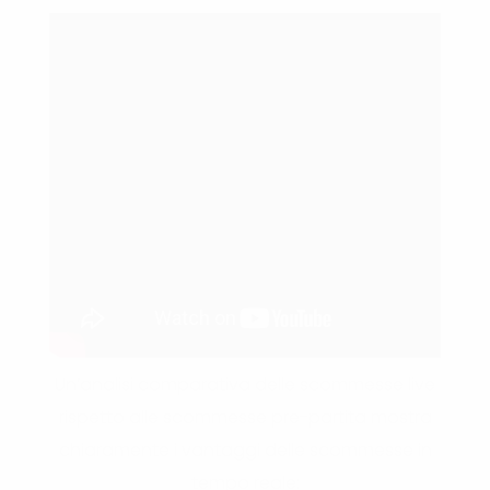
Un’analisi comparativa delle scommesse live
rispetto alle scommesse pre-partita mostra
chiaramente i vantaggi delle scommesse in
tempo reale: