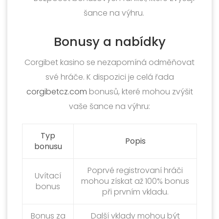
šance na výhru.
Bonusy a nabídky
Corgibet kasino se nezapomíná odměňovat
své hráče. K dispozici je celá řada
corgibetcz.com
bonusů, které mohou zvýšit
vaše šance na výhru:
Typ
Popis
bonusu
Poprvé registrovaní hráči
Uvítací
mohou získat až 100% bonus
bonus
při prvním vkladu.
Bonus za
Další vklady mohou být