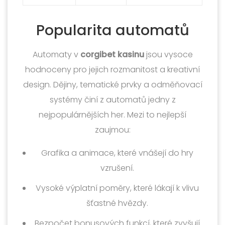
Popularita automatů
Automaty v
corgibet kasinu
jsou vysoce
hodnoceny pro jejich rozmanitost a kreativní
design. Dějiny, tematické prvky a odměňovací
systémy činí z automatů jedny z
nejpopulárnějších her. Mezi to nejlepší
zaujmou:
Grafika a animace, které vnášejí do hry
vzrušení.
Vysoké výplatní poměry, které lákají k vlivu
šťastné hvězdy.
Bezpočet bonusových funkcí, které zvyšují