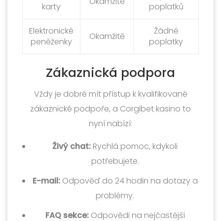
Okamžitě
karty
poplatků
Elektronické
Žádné
Okamžitě
peněženky
poplatky
Zákaznická podpora
Vždy je dobré mít přístup k kvalifikované
zákaznické podpoře, a Corgibet kasino to
nyní nabízí:
Živý chat:
Rychlá pomoc, kdykoli
potřebujete.
E-mail:
Odpověď do 24 hodin na dotazy a
problémy.
FAQ sekce:
Odpovědi na nejčastější