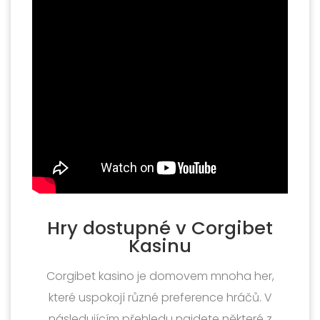
Hry dostupné v Corgibet
Kasinu
Corgibet kasino je domovem mnoha her,
které uspokojí různé preference hráčů. V
následujícím přehledu najdete některé z