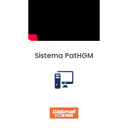
Sistema PatHGM