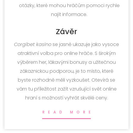
otázky, které mohou hráčům pomoci rychle
najít informace.
Závěr
Corgibet kasino
se jasně ukazuje jako vysoce
atraktivní volba pro online hráče. S širokým
výběrem her, lákavými bonusy a užitečnou
zákaznickou podporou, je to místo, které
byste rozhodně měli vyzkoušet. Otevírá se
vám tu příležitost zažít vzrušující svět online
hraní s možností vyhrát skvělé ceny.
READ MORE