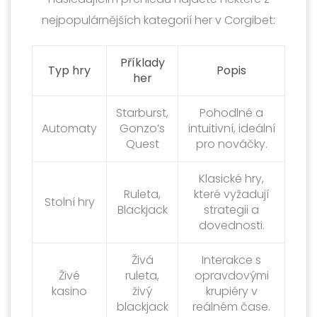
nejpopulárnějších kategorií her v Corgibet:
Příklady
Typ hry
Popis
her
Starburst,
Pohodlné a
Automaty
Gonzo’s
intuitivní, ideální
Quest
pro nováčky.
Klasické hry,
Ruleta,
které vyžadují
Stolní hry
Blackjack
strategii a
dovednosti.
Živá
Interakce s
Živé
ruleta,
opravdovými
kasino
živý
krupiéry v
blackjack
reálném čase.