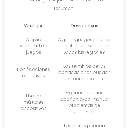
resumen:
Ventajas
Desventajas
Amplia
Algunos juegos pueden
variedad de
no estar disponibles en
juegos
todas las regiones.
Los términos de las
Bonificaciones
bonificaciones pueden
atractivas
ser complicados.
Algunos usuarios
Uso en
podrían experimentar
múltiples
problemas de
dispositivos
conexión.
Los retiros pueden