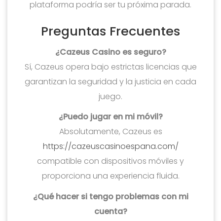
plataforma podría ser tu próxima parada.
Preguntas Frecuentes
¿Cazeus Casino es seguro?
Sí, Cazeus opera bajo estrictas licencias que
garantizan la seguridad y la justicia en cada
juego.
¿Puedo jugar en mi móvil?
Absolutamente, Cazeus es
https://cazeuscasinoespana.com/
compatible con dispositivos móviles y
proporciona una experiencia fluida.
¿Qué hacer si tengo problemas con mi
cuenta?