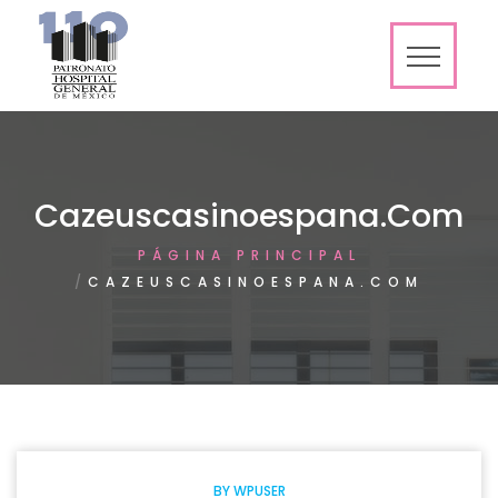
Cazeuscasinoespana.com
PÁGINA PRINCIPAL
CAZEUSCASINOESPANA.COM
BY
WPUSER