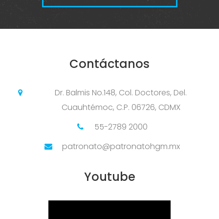
Contáctanos
Dr. Balmis No.148, Col. Doctores, Del.
Cuauhtémoc, C.P. 06726, CDMX
55-2789 2000
patronato@patronatohgm.mx
Youtube