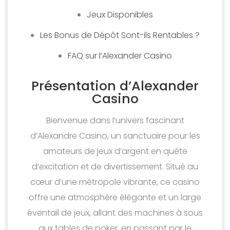
Jeux Disponibles
Les Bonus de Dépôt Sont-ils Rentables ?
FAQ sur l’Alexander Casino
Présentation d’Alexander
Casino
Bienvenue dans l’univers fascinant
d’Alexandre Casino, un sanctuaire pour les
amateurs de jeux d’argent en quête
d’excitation et de divertissement. Situé au
cœur d’une métropole vibrante, ce casino
offre une atmosphère élégante et un large
éventail de jeux, allant des machines à sous
aux tables de poker, en passant par le