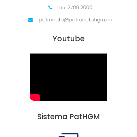
55-2789 2000
patronato@patronatohgm.mx
Youtube
Sistema PatHGM