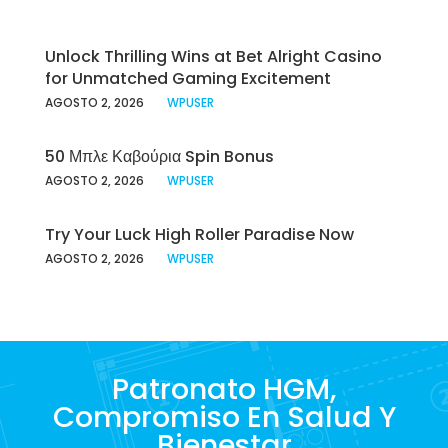
Unlock Thrilling Wins at Bet Alright Casino
for Unmatched Gaming Excitement
AGOSTO 2, 2026
WPUSER
50 Μπλε Καβούρια Spin Bonus
AGOSTO 2, 2026
WPUSER
Try Your Luck High Roller Paradise Now
AGOSTO 2, 2026
WPUSER
Patronato HGM,
Compromiso En Salud Y
Bienestar