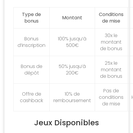
Type de
Conditions
Montant
bonus
de mise
30x le
Bonus
100% jusqu’à
montant
d’inscription
500€
de bonus
25x le
Bonus de
50% jusqu’à
montant
dépôt
200€
de bonus
Pas de
Offre de
10% de
conditions
cashback
remboursement
de mise
Jeux Disponibles