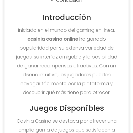
Conclusión
Introducción
Iniciado en el mundo del gaming en línea,
casinia casino online
ha ganado
popularidad por su extensa variedad de
juegos, su interfaz amigable y la posibilidad
de ganar recompensas atractivas. Con un
diseño intuitivo, los jugadores pueden
navegar fácilmente por la plataforma y
descubrir qué más tiene para ofrecer.
Juegos Disponibles
Casinia Casino se destaca por ofrecer una
amplia gama de juegos que satisfacen a