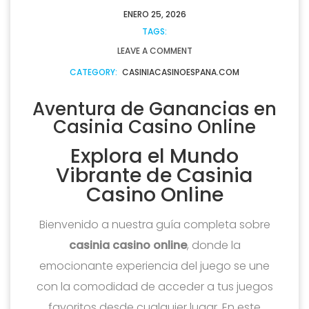
ENERO 25, 2026
TAGS:
LEAVE A COMMENT
CATEGORY:
CASINIACASINOESPANA.COM
Aventura de Ganancias en
Casinia Casino Online
Explora el Mundo
Vibrante de Casinia
Casino Online
Bienvenido a nuestra guía completa sobre
casinia casino online
, donde la
emocionante experiencia del juego se une
con la comodidad de acceder a tus juegos
favoritos desde cualquier lugar. En este