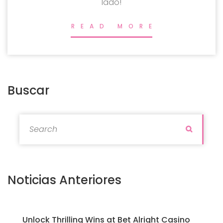
lado!
READ MORE
Buscar
Search for:
Search
Noticias Anteriores
Unlock Thrilling Wins at Bet Alright Casino