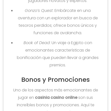
jugadores novatos y expertos.
Gonzo’s Quest
: Embárcate en una
aventura con un explorador en busca de
tesoros perdidos; ofrece bonos únicos y
funciones de avalancha.
Book of Dead
: Un viaje a Egipto con
emocionantes características de
bonificación que pueden llevar a grandes
premios.
Bonos y Promociones
Uno de los aspectos más emocionantes de
jugar en
casinia casino online
son sus
increíbles bonos y promociones. Aquí te