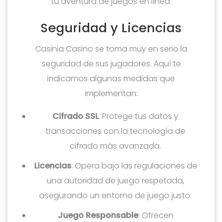
tu aventura de juegos en línea.
Seguridad y Licencias
Casinia Casino se toma muy en serio la
seguridad de sus jugadores. Aquí te
indicamos algunas medidas que
implementan:
Cifrado SSL
: Protege tus datos y
transacciones con la tecnología de
cifrado más avanzada.
Licencias
: Opera bajo las regulaciones de
una autoridad de juego respetada,
asegurando un entorno de juego justo.
Juego Responsable
: Ofrecen