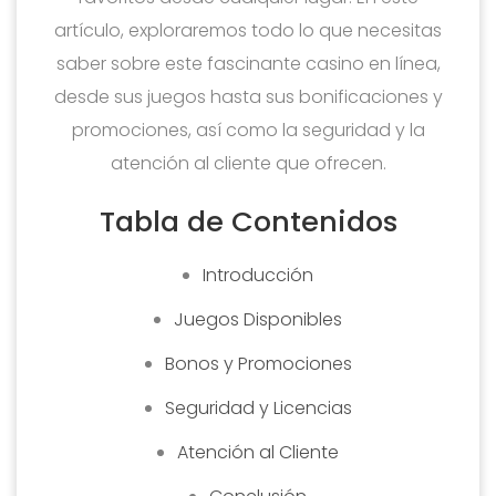
artículo, exploraremos todo lo que necesitas
saber sobre este fascinante casino en línea,
desde sus juegos hasta sus bonificaciones y
promociones, así como la seguridad y la
atención al cliente que ofrecen.
Tabla de Contenidos
Introducción
Juegos Disponibles
Bonos y Promociones
Seguridad y Licencias
Atención al Cliente