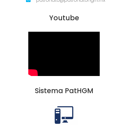
patronato@patronatohgm.mx
Youtube
Sistema PatHGM