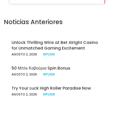
Noticias Anteriores
Unlock Thrilling Wins at Bet Alright Casino
for Unmatched Gaming Excitement
AGOSTO 2, 2026
WPUSER
50 Μπλε Καβούρια Spin Bonus
AGOSTO 2, 2026
WPUSER
Try Your Luck High Roller Paradise Now
AGOSTO 2, 2026
WPUSER