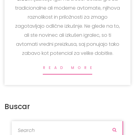
tradicionalne ali moderne avtomate, njihova
raznolikost in priložnosti za zmago
zagotavljajo odlične izkušnje. Ne glede na to,
ali ste novinec ali izkušen igralec, so ti
avtomati vredni preizkusa, saj ponujajo tako
zabavo kot potencial za velike dobitke.
READ MORE
Buscar
Search for:
Search