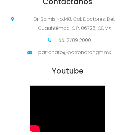
Contáctanos
Dr. Balmis No.148, Col. Doctores, Del.
Cuauhtémoc, C.P. 06726, CDMX
55-2789 2000
patronato@patronatohgm.mx
Youtube