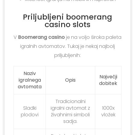
Priljubljeni boomerang
casino slots
V
Boomerang casino
je na voljo široka paleta
igralnih avtomatov. Tukaj je nekaj najbolj
priljubljenih:
Naziv
Največji
igralnega
Opis
dobitek
avtomata
Tradicionalni
Sladki
igralni avtomat z
1000x
plodovi
živahnimi simboli
vložek
sadja.