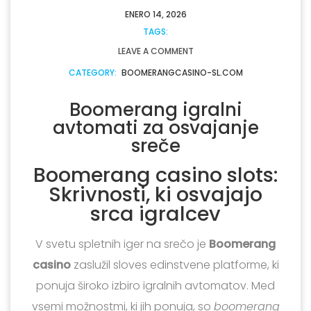
ENERO 14, 2026
TAGS:
LEAVE A COMMENT
CATEGORY:
BOOMERANGCASINO-SL.COM
Boomerang igralni
avtomati za osvajanje
sreče
Boomerang casino slots:
Skrivnosti, ki osvajajo
srca igralcev
V svetu spletnih iger na srečo je
Boomerang
casino
zaslužil sloves edinstvene platforme, ki
ponuja široko izbiro igralnih avtomatov. Med
vsemi možnostmi, ki jih ponuja, so
boomerang