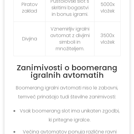
Pustolovski slot s
Piratov
5000x
skritimi bogastvi
zaklad
vložek
in bonus igrami.
Vznemirljiv igralni
avtomat z divjimi
3500x
Divjina
simboli in
vložek
množiteljem.
Zanimivosti o boomerang
igralnih avtomatih
Boomerang igralni avtomati niso le zabavni,
temveč prinašajo tudi številne zanimivosti:
Vsak boomerang slot ima unikaten zgodbi,
ki pritegne igralce.
Večina avtomatov ponuja različne ravni