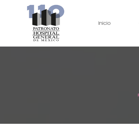
Inicio