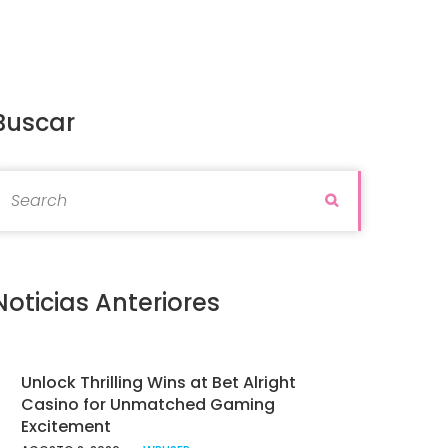
Buscar
earch for:
Search
Noticias Anteriores
Unlock Thrilling Wins at Bet Alright
Casino for Unmatched Gaming
Excitement