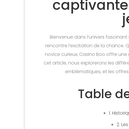
captivante
j
Bienvenue dans l’univers fascinant
rencontre l’excitation de la chance.
novice curieux, Casino Boo offre une
cet article, nous explorerons les diffé
emblématiques, et les offre
Table d
1. Histor
2. Le