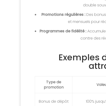
double souv
Promotions régulières :
Des bonus
et mensuels pour réc
Programmes de fidélité :
Accumulez
contre des r
Exemples 
attr
Type de
Vale
promotion
Bonus de dépôt
100% jusqu