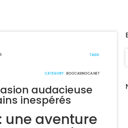
S
6
TAGS:
CATEGORY:
BOOCASINOCA.NET
vasion audacieuse
ains inespérés
: une aventure