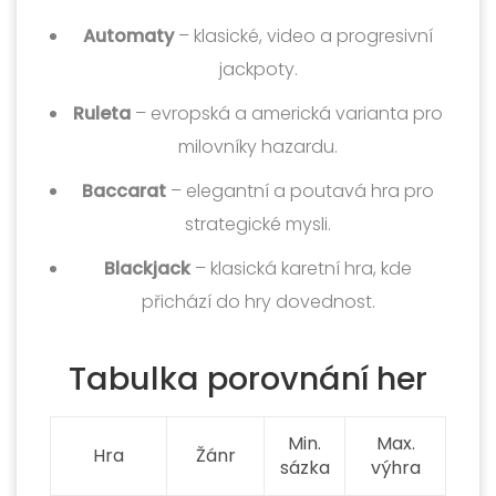
Automaty
– klasické, video a progresivní
jackpoty.
Ruleta
– evropská a americká varianta pro
milovníky hazardu.
Baccarat
– elegantní a poutavá hra pro
strategické mysli.
Blackjack
– klasická karetní hra, kde
přichází do hry dovednost.
Tabulka porovnání her
Min.
Max.
Hra
Žánr
sázka
výhra