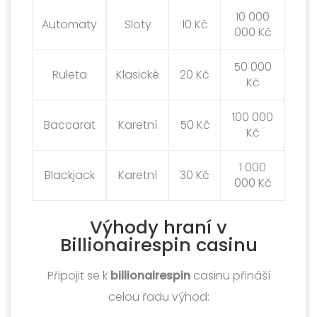
10 000
Automaty
Sloty
10 Kč
000 Kč
50 000
Ruleta
Klasické
20 Kč
Kč
100 000
Baccarat
Karetní
50 Kč
Kč
1 000
Blackjack
Karetní
30 Kč
000 Kč
Výhody hraní v
Billionairespin casinu
Připojit se k
billionairespin
casinu přináší
celou řadu výhod: