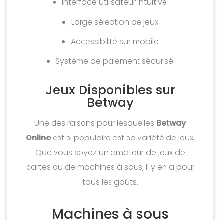
Interface utilisateur intuitive
Large sélection de jeux
Accessibilité sur mobile
Système de paiement sécurisé
Jeux Disponibles sur
Betway
Une des raisons pour lesquelles
Betway
Online
est si populaire est sa variété de jeux.
Que vous soyez un amateur de jeux de
cartes ou de machines à sous, il y en a pour
tous les goûts.
Machines à sous