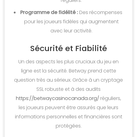
réguliers.
Programme de fidélité :
Des récompenses
pour les joueurs fidèles qui augmentent
avec leur activité.
Sécurité et Fiabilité
Un des aspects les plus cruciaux du jeu en
ligne est la sécurité. Betway prend cette
question très au sérieux. Grâce à un cryptage
SSL robuste et à des audits
https://betwaycasinocanada.org/
réguliers,
les joueurs peuvent être assurés que leurs
informations personnelles et financières sont
protégées.