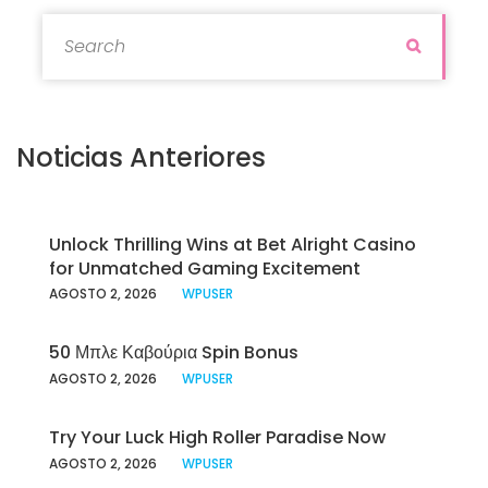
Search for:
Search
Noticias Anteriores
Unlock Thrilling Wins at Bet Alright Casino
for Unmatched Gaming Excitement
AGOSTO 2, 2026
WPUSER
50 Μπλε Καβούρια Spin Bonus
AGOSTO 2, 2026
WPUSER
Try Your Luck High Roller Paradise Now
AGOSTO 2, 2026
WPUSER