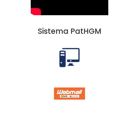
Sistema PatHGM