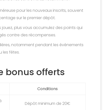
néreuse pour les nouveaux inscrits, souvent
entage sur le premier dépôt.
s jouez, plus vous accumulez des points qui
gés contre des récompenses.
lières, notamment pendant les événements
u les fêtes.
 bonus offerts
Conditions
à
Dépôt minimum de 20€