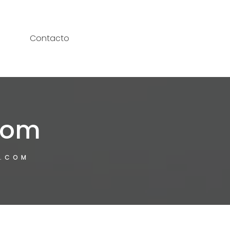
Contacto
com
E.COM