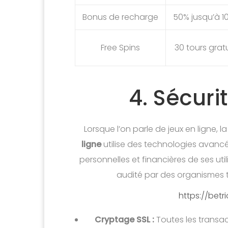
Bonus de recharge
50% jusqu’à 1
Free Spins
30 tours gratu
4. Sécurit
Lorsque l’on parle de jeux en ligne, l
ligne
utilise des technologies avanc
personnelles et financières de ses util
audité par des organismes tie
https://bet
Cryptage SSL :
Toutes les transac