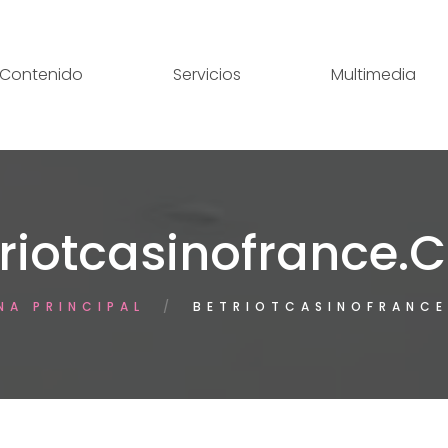
Contenido
Servicios
Multimedia
triotcasinofrance.
NA PRINCIPAL
BETRIOTCASINOFRANC