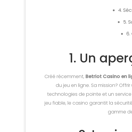
4. Sécu
5. S
6.
1. Un aper
Créé récemment,
Betriot Casino en l
du jeu en ligne. Sa mission? Offr
technologies de pointe et un service
jeu fiable, le casino garantit la sécur
gamme de 