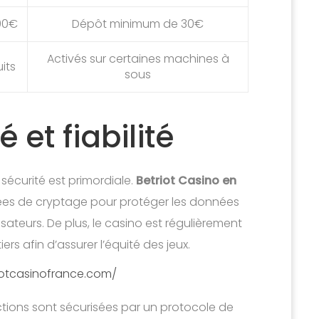
00€
Dépôt minimum de 30€
Activés sur certaines machines à
its
sous
é et fiabilité
a sécurité est primordiale.
Betriot Casino en
ées de cryptage pour protéger les données
isateurs. De plus, le casino est régulièrement
rs afin d’assurer l’équité des jeux.
riotcasinofrance.com/
tions sont sécurisées par un protocole de