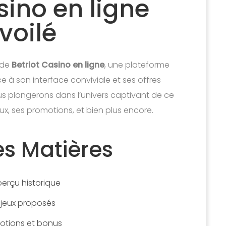
sino en ligne
voilé
 de
Betriot Casino en ligne
, une plateforme
ce à son interface conviviale et ses offres
ous plongerons dans l’univers captivant de ce
eux, ses promotions, et bien plus encore.
es Matières
perçu historique
s jeux proposés
motions et bonus