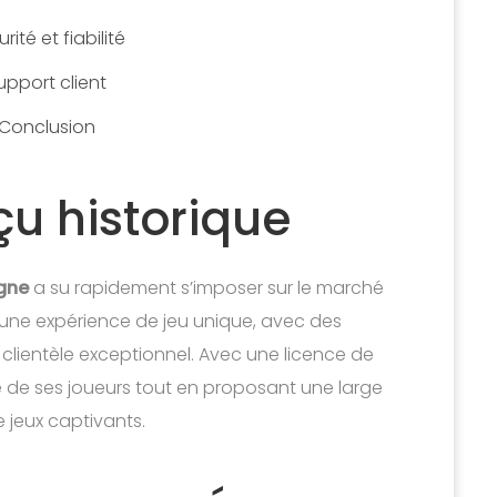
rité et fiabilité
upport client
 Conclusion
çu historique
igne
a su rapidement s’imposer sur le marché
ir une expérience de jeu unique, avec des
 clientèle exceptionnel. Avec une licence de
ité de ses joueurs tout en proposant une large
jeux captivants.