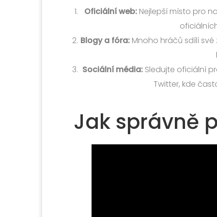
Oficiální web:
Nejlepší místo pro n
oficiálníc
Blogy a fóra:
Mnoho hráčů sdílí své 
Sociální média:
Sledujte oficiální 
Twitter, kde čast
Jak správně 