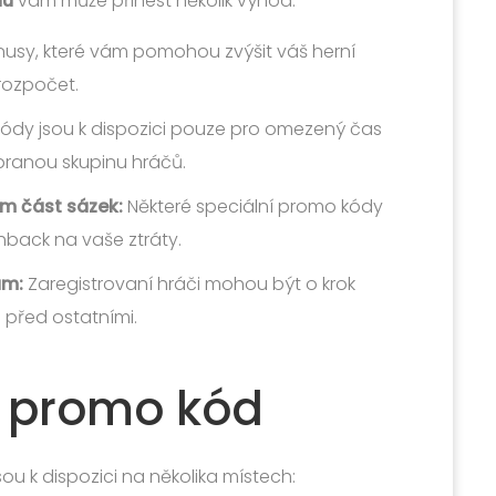
du
vám může přinést několik výhod:
nusy, které vám pomohou zvýšit váš herní
rozpočet.
ódy jsou k dispozici pouze pro omezený čas
ranou skupinu hráčů.
m část sázek:
Některé speciální promo kódy
hback na vaše ztráty.
ám:
Zaregistrovaní hráči mohou být o krok
 před ostatními.
t promo kód
sou k dispozici na několika místech: