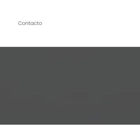
Contacto