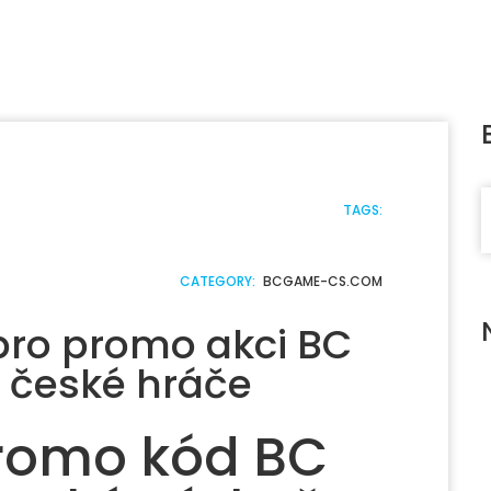
S
TAGS:
CATEGORY:
BCGAME-CS.COM
 pro promo akci BC
 české hráče
promo kód BC