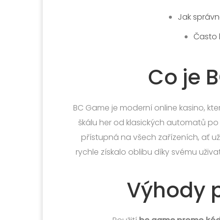
Jak správn
Často 
Co je 
BC Game je moderní online kasino, kte
škálu her od klasických automatů po 
přístupná na všech zařízeních, ať už
rychle získalo oblibu díky svému uživ
Výhody 