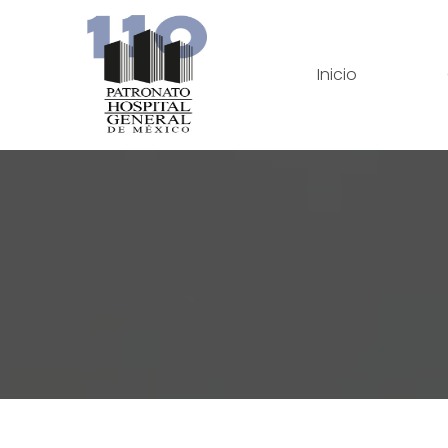
Inicio