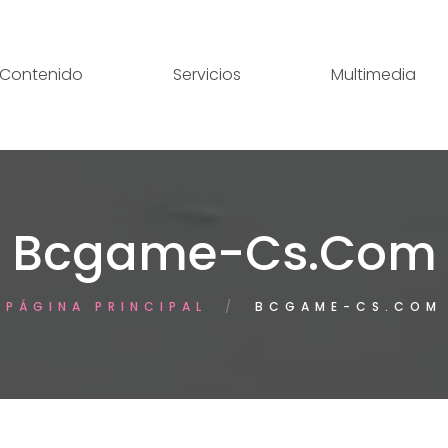
Contenido
Servicios
Multimedia
Bcgame-Cs.com
PÁGINA PRINCIPAL
BCGAME-CS.COM