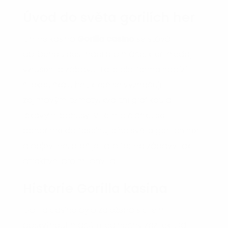
Úvod do světa gorilích her
Online kasino
Gorilla casino
se stává
oblíbenou destinací pro hráče, kteří hledají
vzrušení a zábavu. Tato platforma nabízí
širokou škálu her, které se vyznačují
zajímavými tématy, kvalitní grafikou a
lákavými bonusy. V tomto článku se
ponoříme do fascinujícího světa gorilích her
a objevíme, proč je tato forma zábavy tak
atraktivní pro miliony lidí.
Historie Gorilla kasina
Gorilla casino bylo založeno s cílem
poskytnout hráčům jedinečný zážitek. Od