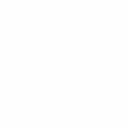
svého vzniku se platforma neustále vyvíjela,
aby splnila požadavky moderního publika.
Klíčové okamžiky v historii zahrnují:
Zahájení platformy v roce 2015.
Přidání mobilní verze kasina v roce 2017,
čímž se zvýšila dostupnost her.
Úspěšné partnerství s předními
poskytovateli softwaru, které přineslo
inovativní hry.
Díky těmto krokům se Gorilla casino rychle
etablovalo jako lídr
gorilla casino game
v
oblasti online hazardu.