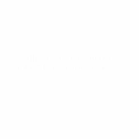
BY
WPUSER
JULIO 6, 2026
CATEGORY:
UNCATEGORIZED
Gorilí zábava: Nová éra
online hazardních her
Úvod do světa gorilích her
Historie Gorilla kasina
Tipy a triky pro vítězství
Výhody hraní Gorilla her
Závěr