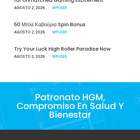
for Unmatched Gaming Excitement
AGOSTO 2, 2026
WPUSER
50 Μπλε Καβούρια Spin Bonus
AGOSTO 2, 2026
WPUSER
Try Your Luck High Roller Paradise Now
AGOSTO 2, 2026
WPUSER
Patronato HGM,
Compromiso En Salud Y
Bienestar