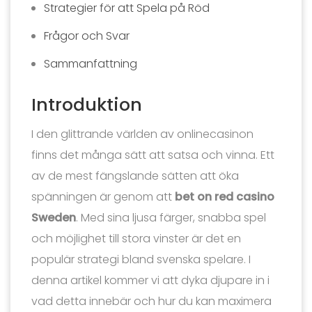
Strategier för att Spela på Röd
Frågor och Svar
Sammanfattning
Introduktion
I den glittrande världen av onlinecasinon
finns det många sätt att satsa och vinna. Ett
av de mest fängslande sätten att öka
spänningen är genom att
bet on red casino
Sweden
. Med sina ljusa färger, snabba spel
och möjlighet till stora vinster är det en
populär strategi bland svenska spelare. I
denna artikel kommer vi att dyka djupare in i
vad detta innebär och hur du kan maximera