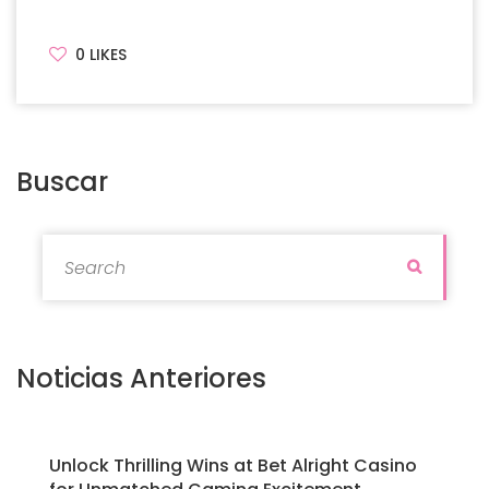
0
LIKES
Buscar
Search for:
Search
Noticias Anteriores
Unlock Thrilling Wins at Bet Alright Casino