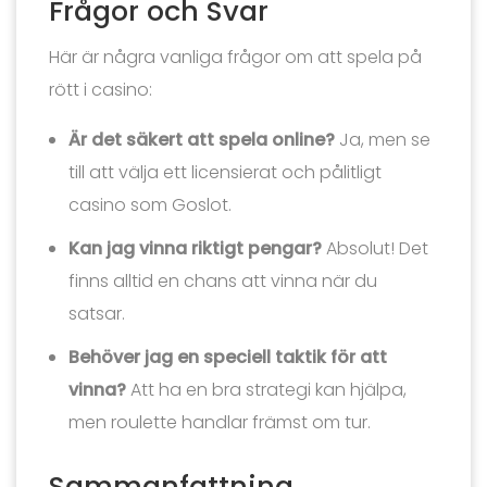
Frågor och Svar
Här är några vanliga frågor om att spela på
rött i casino:
Är det säkert att spela online?
Ja, men se
till att välja ett licensierat och pålitligt
casino som Goslot.
Kan jag vinna riktigt pengar?
Absolut! Det
finns alltid en chans att vinna när du
satsar.
Behöver jag en speciell taktik för att
vinna?
Att ha en bra strategi kan hjälpa,
men roulette handlar främst om tur.
Sammanfattning