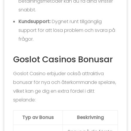
betalningsmetoder kan du få dina vinster
snabbt.
Kundsupport:
Dygnet runt tillgänglig
support för att lösa problem och svara på
frågor.
Goslot Casinos Bonusar
Goslot Casino erbjuder också attraktiva
bonusar för nya och återkommande spelare,
vilket kan ge dig en extra fördel i ditt
spelande:
Typ av Bonus
Beskrivning