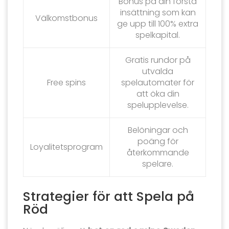
Bonus på din första
insättning som kan
Välkomstbonus
ge upp till 100% extra
spelkapital.
Gratis rundor på
utvalda
Free spins
spelautomater för
att öka din
spelupplevelse.
Belöningar och
poäng för
Loyalitetsprogram
återkommande
spelare.
Strategier för att Spela på
Röd