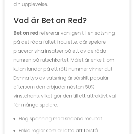
din upplevelse.
Vad är Bet on Red?
Bet on red
refererar vanligen till en satsning
på det röda fältet i roulette, där spelare
placerar sina insatser på ett av de röda
numren på rutschkortet. Målet är enkelt: om
kulan landar på ett rött nummer vinner du!
Denna typ av satsning är särskilt populär
eftersom den erbjuder nästan 50%
vinstchans, vilket gör den till ett attraktivt val
för många spelare.
Hög spänning med snabba resultat
Enkla regler som är lätta att förstå