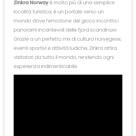
Zinkra Norway
è molto più di una semplice
località turistica; è un portale verso un
mondo dove l’emozione del gioco incontra i
panorami incantevoli delle fjord scandinavi.
Grazie a un perfetto mix di cultura norvegese,
eventi sportivi e attività ludiche, Zinkra attira
visitatori da tutto il mondo, rendendo ogni
esperienza indimenticabile.