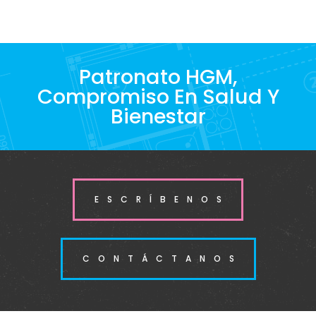
Patronato HGM,
Compromiso En Salud Y
Bienestar
ESCRÍBENOS
CONTÁCTANOS