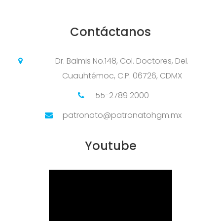
Contáctanos
Dr. Balmis No.148, Col. Doctores, Del.
Cuauhtémoc, C.P. 06726, CDMX
55-2789 2000
patronato@patronatohgm.mx
Youtube