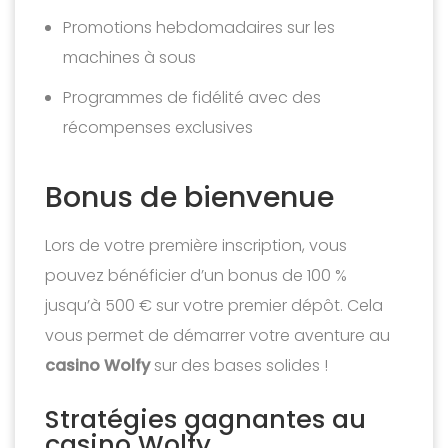
Promotions hebdomadaires sur les
machines à sous
Programmes de fidélité avec des
récompenses exclusives
Bonus de bienvenue
Lors de votre première inscription, vous
pouvez bénéficier d’un bonus de 100 %
jusqu’à 500 € sur votre premier dépôt. Cela
vous permet de démarrer votre aventure au
casino Wolfy
sur des bases solides !
Stratégies gagnantes au
casino Wolfy