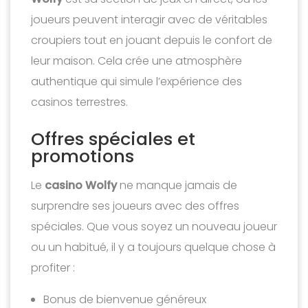
joueurs peuvent interagir avec de véritables
croupiers tout en jouant depuis le confort de
leur maison. Cela crée une atmosphère
authentique qui simule l’expérience des
casinos terrestres.
Offres spéciales et
promotions
Le
casino Wolfy
ne manque jamais de
surprendre ses joueurs avec des offres
spéciales. Que vous soyez un nouveau joueur
ou un habitué, il y a toujours quelque chose à
profiter :
Bonus de bienvenue généreux