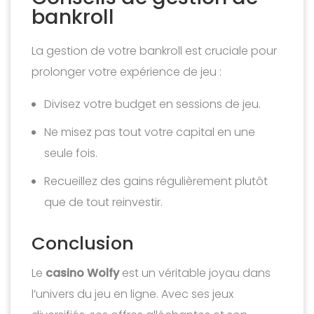
bankroll
La gestion de votre bankroll est cruciale pour
prolonger votre expérience de jeu :
Divisez votre budget en sessions de jeu.
Ne misez pas tout votre capital en une
seule fois.
Recueillez des gains régulièrement plutôt
que de tout reinvestir.
Conclusion
Le
casino Wolfy
est un véritable joyau dans
l’univers du jeu en ligne. Avec ses jeux