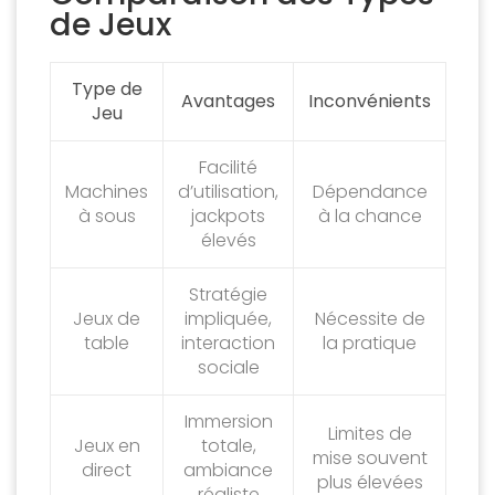
de Jeux
Type de
Avantages
Inconvénients
Jeu
Facilité
Machines
d’utilisation,
Dépendance
à sous
jackpots
à la chance
élevés
Stratégie
Jeux de
impliquée,
Nécessite de
table
interaction
la pratique
sociale
Immersion
Limites de
Jeux en
totale,
mise souvent
direct
ambiance
plus élevées
réaliste