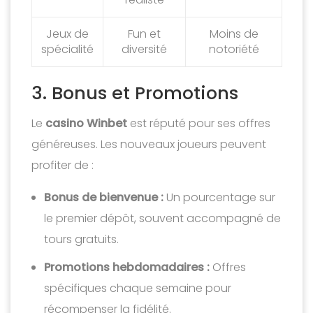
Jeux de
Fun et
Moins de
spécialité
diversité
notoriété
3. Bonus et Promotions
Le
casino Winbet
est réputé pour ses offres
généreuses. Les nouveaux joueurs peuvent
profiter de :
Bonus de bienvenue :
Un pourcentage sur
le premier dépôt, souvent accompagné de
tours gratuits.
Promotions hebdomadaires :
Offres
spécifiques chaque semaine pour
récompenser la fidélité.