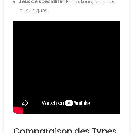
Jeux de spécialité :
Bingo, keno, et autres
jeux uniques.
Comparaison des Types