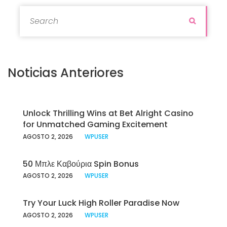
Search for:
Search
Noticias Anteriores
Unlock Thrilling Wins at Bet Alright Casino
for Unmatched Gaming Excitement
AGOSTO 2, 2026
WPUSER
50 Μπλε Καβούρια Spin Bonus
AGOSTO 2, 2026
WPUSER
Try Your Luck High Roller Paradise Now
AGOSTO 2, 2026
WPUSER