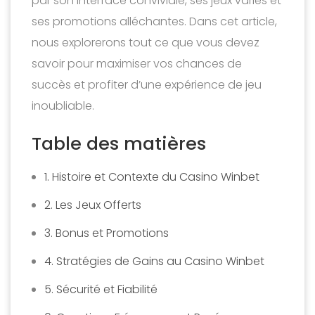
par son interface conviviale, ses jeux variés et
ses promotions alléchantes. Dans cet article,
nous explorerons tout ce que vous devez
savoir pour maximiser vos chances de
succès et profiter d’une expérience de jeu
inoubliable.
Table des matières
1. Histoire et Contexte du Casino Winbet
2. Les Jeux Offerts
3. Bonus et Promotions
4. Stratégies de Gains au Casino Winbet
5. Sécurité et Fiabilité