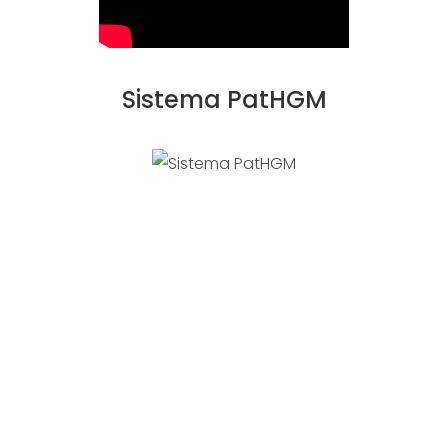
Sistema PatHGM