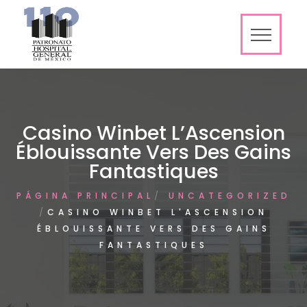
Casino Winbet L’Ascension
Éblouissante Vers Des Gains
Fantastiques
PÁGINA PRINCIPAL
UNCATEGORIZED
CASINO WINBET L'ASCENSION
ÉBLOUISSANTE VERS DES GAINS
FANTASTIQUES