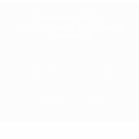
Patronato HGM,
Compromiso En Salud Y
Bienestar
ESCRÍBENOS
CONTÁCTANOS