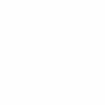
Machines à sous :
Une variété
impressionnante de machines à sous,
allant des classiques aux plus modernes,
avec des thèmes variés qui sauront
séduire tous les joueurs.
Jeux de table :
Profitez des classiques
comme le blackjack, la roulette, et le poker,
tous proposés dans des
yonibetcasinofrance.com
versions
différentes pour satisfaire vos envies de
stratégie.
Jeux en direct :
Découvrez l’adrénaline des
jeux en direct avec des croupiers réels,
offrant une expérience immersive inégalée.