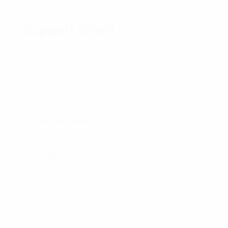
intégrité.
Support client
Un bon service client est essentiel pour toute
plateforme de jeu. Yoni Bet Casino offre
plusieurs canaux de communication pour
aider ses joueurs :
Chat en direct :
Disponible 24/7 pour une
assistance instantanée.
Email :
Pour des demandes plus
complexes, les joueurs peuvent contacter
le support par email.
FAQ :
Une section complète de questions
fréquentes pour trouver des réponses