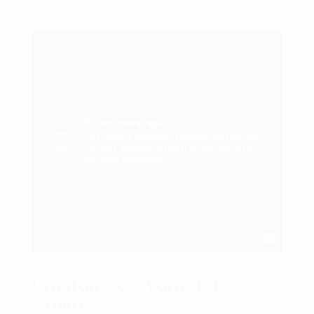
Conclusion
L’histoire de Yoni Bet
Casino