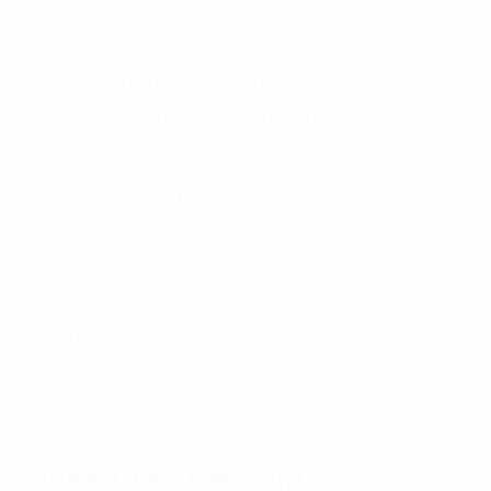
alléchantes. Voici quelques-unes des offres
les plus populaires :
Bonus de bienvenue :
Un généreux bonus
offert aux nouveaux joueurs pour les inciter
à explorer la plateforme.
Promotions régulières :
Des offres
hebdomadaires et mensuelles permettent
aux joueurs de maximiser leurs gains.
Programme de fidélité :
Les joueurs
réguliers peuvent accumuler des points
pour débloquer des récompenses
exclusives.
Exemple de bonus