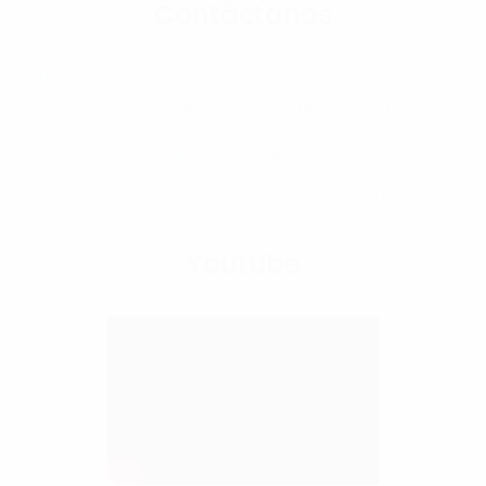
Contáctanos
Dr. Balmis No.148, Col. Doctores, Del.
Cuauhtémoc, C.P. 06726, CDMX
55-2789 2000
patronato@patronatohgm.mx
Youtube