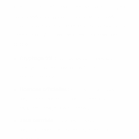
Casino. La plateforme utilise des technologies
avancées pour garantir la protection des
informations personnelles et des transactions
financières. Voici les mesures clés mises en
place :
Cryptage SSL :
Toutes les données sont
encryptées pour éviter les fuites
d’informations.
Licences officielles :
Yoni Bet Casino est
régulé par des autorités reconnues,
assurant des jeux équitables.
Jeux certifiés :
Tous les jeux sont
régulièrement testés pour garantir leur