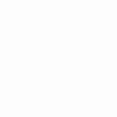
Bienestar
ESCRÍBENOS
CONTÁCTANOS
Contáctanos
Dr. Balmis No.148, Col. Doctores, Del.