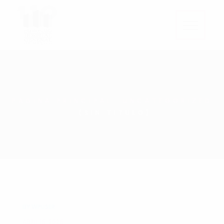
PÁGINA PRINCIPAL
UNCATEGORIZED
(SIN TÍTULO)
BY
WPUSER
ABRIL 16, 2026