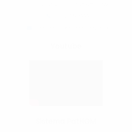
Cuauhtémoc, C.P. 06726, CDMX
55-2789 2000
patronato@patronatohgm.mx
Youtube
Sistema PatHGM