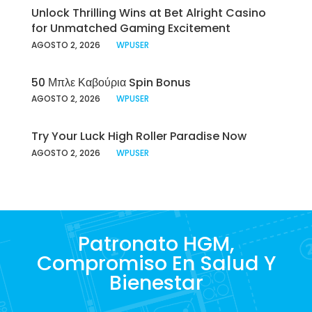
Unlock Thrilling Wins at Bet Alright Casino
for Unmatched Gaming Excitement
AGOSTO 2, 2026
WPUSER
50 Μπλε Καβούρια Spin Bonus
AGOSTO 2, 2026
WPUSER
Try Your Luck High Roller Paradise Now
AGOSTO 2, 2026
WPUSER
Patronato HGM,
Compromiso En Salud Y
Bienestar