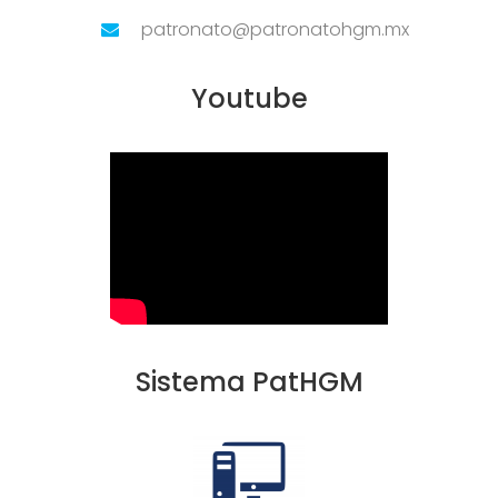
patronato@patronatohgm.mx
Youtube
Sistema PatHGM