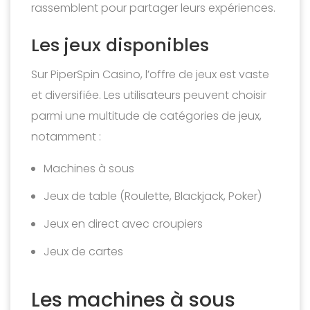
rassemblent pour partager leurs expériences.
Les jeux disponibles
Sur PiperSpin Casino, l’offre de jeux est vaste
et diversifiée. Les utilisateurs peuvent choisir
parmi une multitude de catégories de jeux,
notamment :
Machines à sous
Jeux de table (Roulette, Blackjack, Poker)
Jeux en direct avec croupiers
Jeux de cartes
Les machines à sous