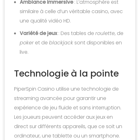
Ambiance immersive
: L’atmosphère est
similaire à celle d’un véritable casino, avec
une qualité vidéo HD.
Variété de jeux
: Des tables de
roulette
, de
poker
et de
blackjack
sont disponibles en
live.
Technologie à la pointe
PiperSpin Casino utilise une technologie de
streaming avancée pour garantir une
expérience de jeu fluide et sans interruption.
Les joueurs peuvent accéder aux jeux en
direct sur différents appareils, que ce soit un
ordinateur, une tablette ou un smartphone.