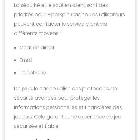
La sécurité et le soutien client sont des
priorités pour PiperSpin Casino. Les utilisateurs
peuvent contacter le service client via
différents moyens :
Chat en direct
Email
Téléphone
De plus, le casino utilise des protocoles de
sécurité avancés pour protéger les
informations personnelles et financières des
joueurs. Cela garantit une expérience de jeu
sécurisée et fiable.