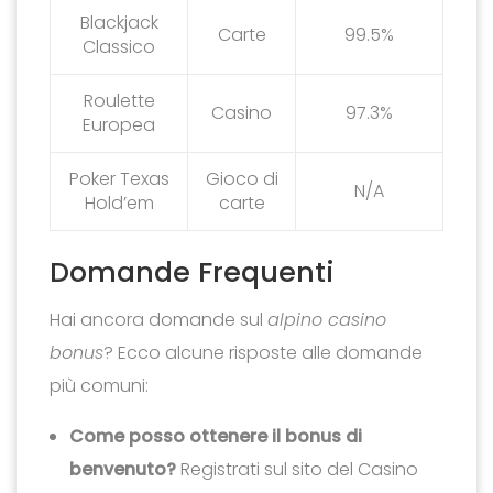
Blackjack
Carte
99.5%
Classico
Roulette
Casino
97.3%
Europea
Poker Texas
Gioco di
N/A
Hold’em
carte
Domande Frequenti
Hai ancora domande sul
alpino casino
bonus
? Ecco alcune risposte alle domande
più comuni:
Come posso ottenere il bonus di
benvenuto?
Registrati sul sito del Casino