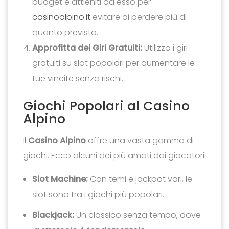
budget e attieniti ad esso per
casinoalpino.it
evitare di perdere più di
quanto previsto.
Approfitta dei Giri Gratuiti:
Utilizza i giri
gratuiti su slot popolari per aumentare le
tue vincite senza rischi.
Giochi Popolari al Casino
Alpino
Il
Casino Alpino
offre una vasta gamma di
giochi. Ecco alcuni dei più amati dai giocatori:
Slot Machine:
Con temi e jackpot vari, le
slot sono tra i giochi più popolari.
Blackjack:
Un classico senza tempo, dove