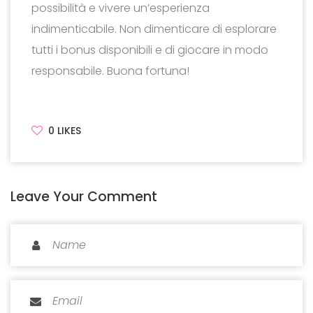
possibilità e vivere un’esperienza
indimenticabile. Non dimenticare di esplorare
tutti i bonus disponibili e di giocare in modo
responsabile. Buona fortuna!
0
LIKES
Leave Your Comment