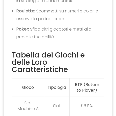
la strategia è fondamentale.
Roulette:
Scommetti su numeri e colori e
osserva la pallina girare.
Poker:
Sfida altri giocatori e metti alla
prova le tue abilità.
Tabella dei Giochi e
delle Loro
Caratteristiche
RTP (Return
Gioco
Tipologia
to Player)
Slot
Slot
96.5%
Machine A