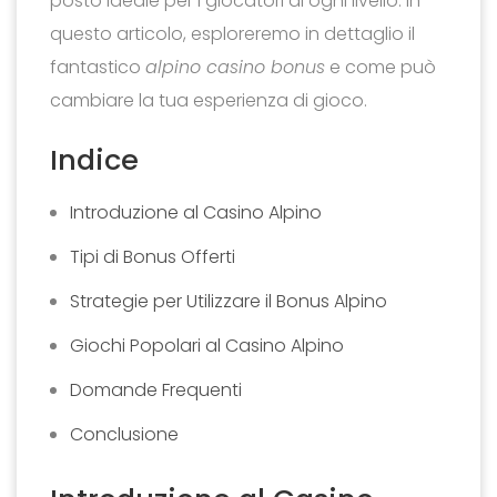
posto ideale per i giocatori di ogni livello. In
questo articolo, esploreremo in dettaglio il
fantastico
alpino casino bonus
e come può
cambiare la tua esperienza di gioco.
Indice
Introduzione al Casino Alpino
Tipi di Bonus Offerti
Strategie per Utilizzare il Bonus Alpino
Giochi Popolari al Casino Alpino
Domande Frequenti
Conclusione