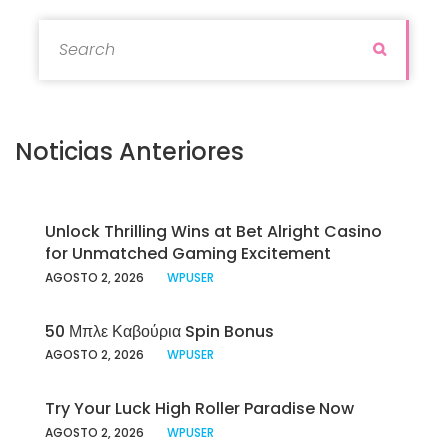
Search for:
Search
Noticias Anteriores
Unlock Thrilling Wins at Bet Alright Casino
for Unmatched Gaming Excitement
AGOSTO 2, 2026
WPUSER
50 Μπλε Καβούρια Spin Bonus
AGOSTO 2, 2026
WPUSER
Try Your Luck High Roller Paradise Now
AGOSTO 2, 2026
WPUSER