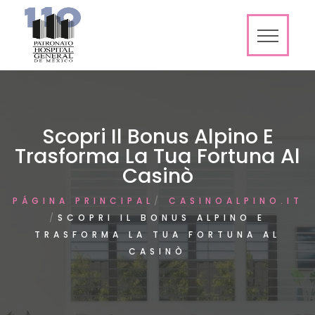
Scopri Il Bonus Alpino E
Trasforma La Tua Fortuna Al
Casinò
PÁGINA PRINCIPAL
CASINOALPINO.IT
SCOPRI IL BONUS ALPINO E
TRASFORMA LA TUA FORTUNA AL
CASINÒ