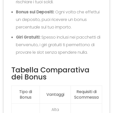
rischiare i tuoi soldi.
Bonus sui Depositi:
Ogni volta che effettui
un deposito, puoi ricevere un bonus
percentuale sul tuo importo.
Giri Gratuiti:
Spesso inclusi nei pacchetti di
benvenuto, i giri gratuiti ti permettono di
provare le slot senza spendere nulla.
Tabella Comparativa
dei Bonus
Tipo di
Requisiti di
Vantaggi
Bonus
Scommessa
Alta