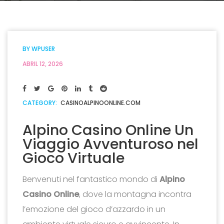
BY
WPUSER
ABRIL 12, 2026
CATEGORY:
CASINOALPINOONLINE.COM
Alpino Casino Online Un
Viaggio Avventuroso nel
Gioco Virtuale
Benvenuti nel fantastico mondo di
Alpino
Casino Online
, dove la montagna incontra
l’emozione del gioco d’azzardo in un