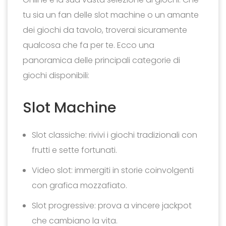
tu sia un fan delle slot machine o un amante
dei giochi da tavolo, troverai sicuramente
qualcosa che fa per te. Ecco una
panoramica delle principali categorie di
giochi disponibili:
Slot Machine
Slot classiche: rivivi i giochi tradizionali con
frutti e sette fortunati.
Video slot: immergiti in storie coinvolgenti
con grafica mozzafiato.
Slot progressive: prova a vincere jackpot
che cambiano la vita.