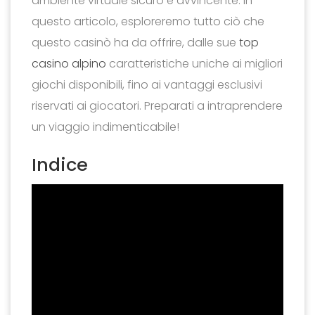
ambiente virtuale sicuro e avvincente. In
questo articolo, esploreremo tutto ciò che
questo casinò ha da offrire, dalle sue
top
casino alpino
caratteristiche uniche ai migliori
giochi disponibili, fino ai vantaggi esclusivi
riservati ai giocatori. Preparati a intraprendere
un viaggio indimenticabile!
Indice