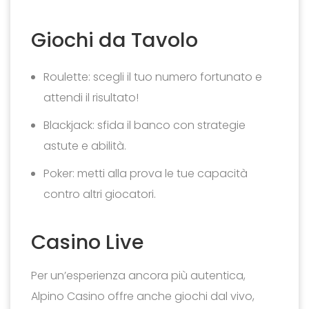
Giochi da Tavolo
Roulette: scegli il tuo numero fortunato e
attendi il risultato!
Blackjack: sfida il banco con strategie
astute e abilità.
Poker: metti alla prova le tue capacità
contro altri giocatori.
Casino Live
Per un’esperienza ancora più autentica,
Alpino Casino offre anche giochi dal vivo,