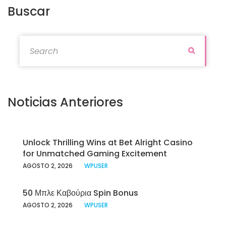
Buscar
Search for:
Search
Noticias Anteriores
Unlock Thrilling Wins at Bet Alright Casino
for Unmatched Gaming Excitement
AGOSTO 2, 2026
WPUSER
50 Μπλε Καβούρια Spin Bonus
AGOSTO 2, 2026
WPUSER