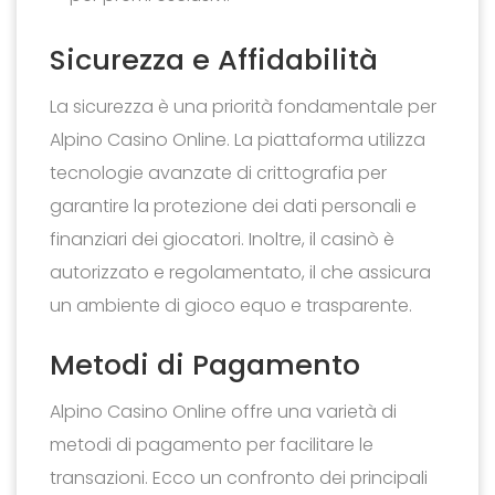
Sicurezza e Affidabilità
La sicurezza è una priorità fondamentale per
Alpino Casino Online. La piattaforma utilizza
tecnologie avanzate di crittografia per
garantire la protezione dei dati personali e
finanziari dei giocatori. Inoltre, il casinò è
autorizzato e regolamentato, il che assicura
un ambiente di gioco equo e trasparente.
Metodi di Pagamento
Alpino Casino Online offre una varietà di
metodi di pagamento per facilitare le
transazioni. Ecco un confronto dei principali