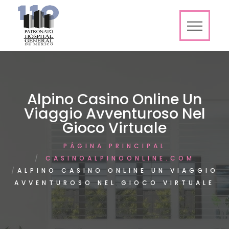
Alpino Casino Online Un
Viaggio Avventuroso Nel
Gioco Virtuale
PÁGINA PRINCIPAL
CASINOALPINOONLINE.COM
ALPINO CASINO ONLINE UN VIAGGIO
AVVENTUROSO NEL GIOCO VIRTUALE