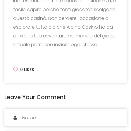
interessanti e un forte focus sulla sicurezza, è
facile capire perché tanti giocatori scelgono
questo casinò. Non perdere l’occasione di
esplorare tutto ciò che Alpino Casino ha da
offrire; la tua avventura nel mondo del gioco
virtuale potrebbe iniziare oggi stesso!
0
LIKES
Leave Your Comment