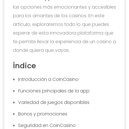
las opciones más emocionantes y accesibles
para los amantes de los casinos. En este
artículo, exploraremos todo lo que puedes
esperar de esta innovadora plataforma que
te permite llevar la experiencia de un casino a
donde quiera que vayas.
Índice
Introducción a CoinCasino
Funciones principales de la app
Variedad de juegos disponibles
Bonos y promociones
Seguridad en CoinCasino