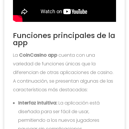
Funciones principales de la
app
La
CoinCasino app
cuenta con una
variedad de funciones únicas que la
diferencian de otras aplicaciones de casino.
A continuación, se presentan algunas de las
características más destacadas:
Interfaz intuitiva:
La aplicación está
diseñada para ser fácil de usar,
permitiendo a los nuevos jugadores
navegar sin complicaciones.