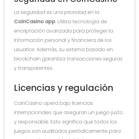
La seguridad es una prioridad en la
CoinCasino app
. Utiliza tecnología de
encriptación avanzada para proteger la
información personal y financiera de los
usuarios. Además, su sistema basado en
blockchain garantiza transacciones seguras
y transparentes.
Licencias y regulación
CoinCasino opera bajo licencias
internacionales que aseguran un juego justo
y responsable. Esto significa que todos los
juegos son auditados periódicamente para