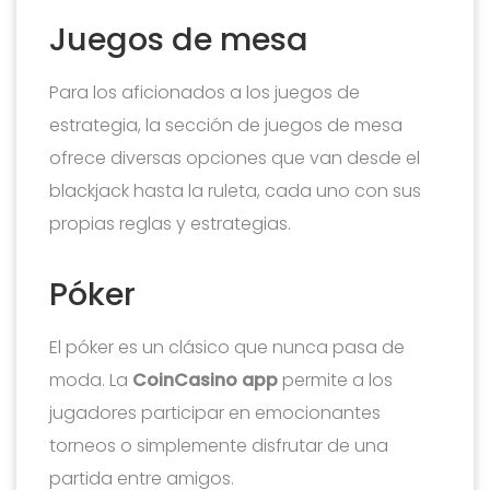
Juegos de mesa
Para los aficionados a los juegos de
estrategia, la sección de juegos de mesa
ofrece diversas opciones que van desde el
blackjack hasta la ruleta, cada uno con sus
propias reglas y estrategias.
Póker
El póker es un clásico que nunca pasa de
moda. La
CoinCasino app
permite a los
jugadores participar en emocionantes
torneos o simplemente disfrutar de una
partida entre amigos.