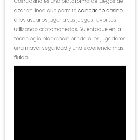
CoinCasino es una plataforma de juegos de
azar en línea que permite
coincasino casino
a los usuarios jugar a sus juegos favoritos
utilizando criptomonedas. Su enfoque en la
tecnología blockchain brinda a los jugadores
una mayor seguridad y una experiencia más
fluida.