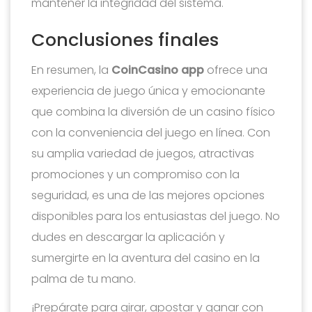
mantener la integridad del sistema.
Conclusiones finales
En resumen, la
CoinCasino app
ofrece una
experiencia de juego única y emocionante
que combina la diversión de un casino físico
con la conveniencia del juego en línea. Con
su amplia variedad de juegos, atractivas
promociones y un compromiso con la
seguridad, es una de las mejores opciones
disponibles para los entusiastas del juego. No
dudes en descargar la aplicación y
sumergirte en la aventura del casino en la
palma de tu mano.
¡Prepárate para girar, apostar y ganar con