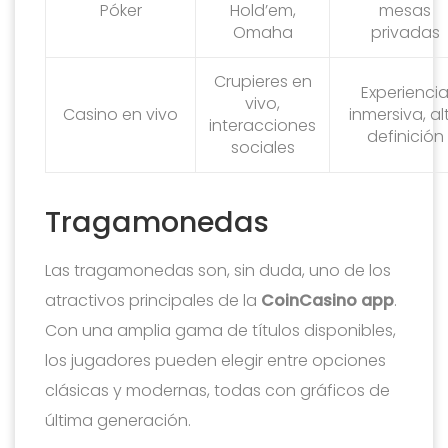
Póker
Hold’em,
mesas
Omaha
privadas
Crupieres en
Experienci
vivo,
Casino en vivo
inmersiva, al
interacciones
definición
sociales
Tragamonedas
Las tragamonedas son, sin duda, uno de los
atractivos principales de la
CoinCasino app
.
Con una amplia gama de títulos disponibles,
los jugadores pueden elegir entre opciones
clásicas y modernas, todas con gráficos de
última generación.