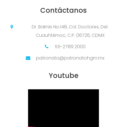
Contáctanos
Dr. Balmis No.148, Col. Doctores, Del.
Cuauhtémoc, C.P. 06726, CDMX
55-2789 2000
patronato@patronatohgm.mx
Youtube