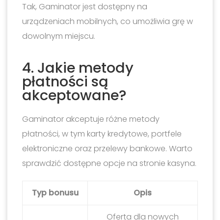
Tak, Gaminator jest dostępny na
urządzeniach mobilnych, co umożliwia grę w
dowolnym miejscu.
4. Jakie metody
płatności są
akceptowane?
Gaminator akceptuje różne metody
płatności, w tym karty kredytowe, portfele
elektroniczne oraz przelewy bankowe. Warto
sprawdzić dostępne opcje na stronie kasyna.
Typ bonusu
Opis
Oferta dla nowych