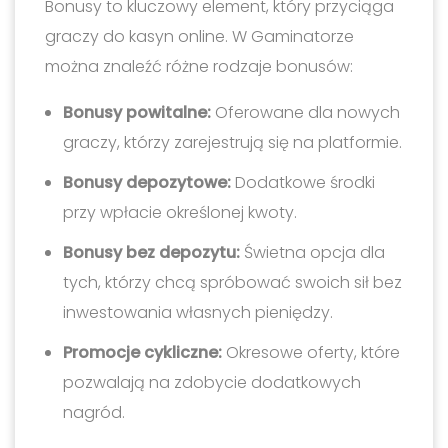
Bonusy to kluczowy element, który przyciąga
graczy do kasyn online. W Gaminatorze
można znaleźć różne rodzaje bonusów:
Bonusy powitalne:
Oferowane dla nowych
graczy, którzy zarejestrują się na platformie.
Bonusy depozytowe:
Dodatkowe środki
przy wpłacie określonej kwoty.
Bonusy bez depozytu:
Świetna opcja dla
tych, którzy chcą spróbować swoich sił bez
inwestowania własnych pieniędzy.
Promocje cykliczne:
Okresowe oferty, które
pozwalają na zdobycie dodatkowych
nagród.