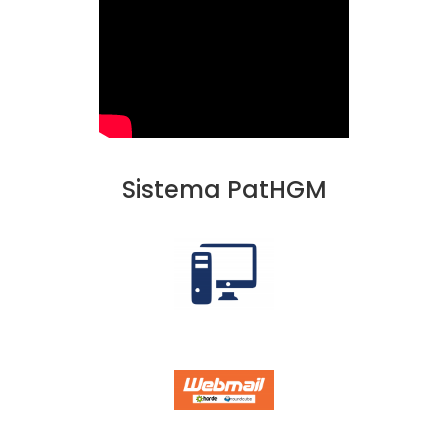
Sistema PatHGM