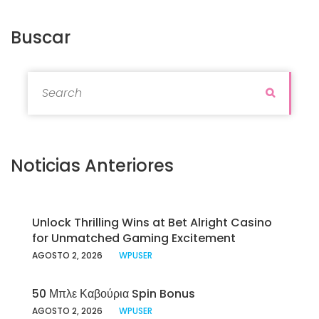
Buscar
Search for:
Search
Noticias Anteriores
Unlock Thrilling Wins at Bet Alright Casino
for Unmatched Gaming Excitement
AGOSTO 2, 2026
WPUSER
50 Μπλε Καβούρια Spin Bonus
AGOSTO 2, 2026
WPUSER