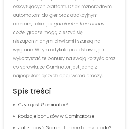
ekscytujących platform. Dzięki różnorodnym
automatom do gier oraz atrakcyjnym
ofertom, takim jak
gaminator free bonus
code
, gracze mogą cieszyć się
niezapomnianymi chwilami i szansą na
wygrane. W tym artykule przedstawię, jak
wykorzystać te bonusy na swoją korzyść oraz
co sprawia, że Gaminator jest jedną z
najpopularniejszych opcji wśród graczy.
Spis treści
Czym jest Gaminator?
Rodzaje bonusów w Gaminatorze
Jak zdobyć Gaminator free bonus code?