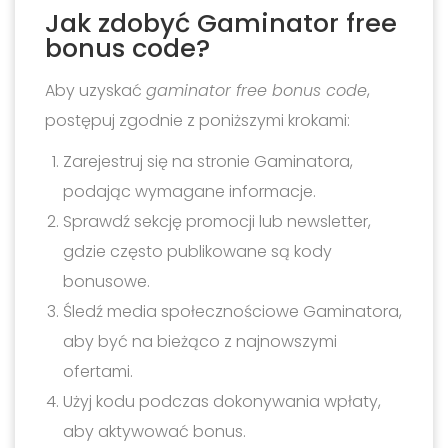
Jak zdobyć Gaminator free
bonus code?
Aby uzyskać
gaminator free bonus code
,
postępuj zgodnie z poniższymi krokami:
Zarejestruj się na stronie Gaminatora,
podając wymagane informacje.
Sprawdź sekcję promocji lub newsletter,
gdzie często publikowane są kody
bonusowe.
Śledź media społecznościowe Gaminatora,
aby być na bieżąco z najnowszymi
ofertami.
Użyj kodu podczas dokonywania wpłaty,
aby aktywować bonus.