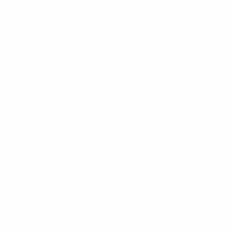
avtomati
bonusi
Namizne
Klasika s
⭐⭐⭐⭐
igre
pravili
Interakcija z
Live
krupjejem v
⭐⭐⭐⭐⭐
casino
živo
Prednosti Wwin kladionice
Obstaja več razlogov, zakaj je
Wwin
kladionica
odlična izbira za ljubitelje iger na
srečo:
Enostavna navigacija:
Uporabniški vmesnik
je intuitiven in enostaven za uporabo.