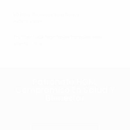
50 Μπλε Καβούρια Spin Bonus
AGOSTO 2, 2026
WPUSER
Try Your Luck High Roller Paradise Now
AGOSTO 2, 2026
WPUSER
Patronato HGM,
Compromiso En Salud Y
Bienestar