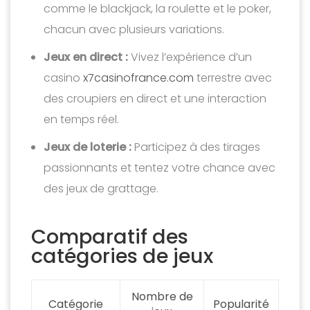
comme le blackjack, la roulette et le poker,
chacun avec plusieurs variations.
Jeux en direct :
Vivez l’expérience d’un
casino
x7casinofrance.com
terrestre avec
des croupiers en direct et une interaction
en temps réel.
Jeux de loterie :
Participez à des tirages
passionnants et tentez votre chance avec
des jeux de grattage.
Comparatif des
catégories de jeux
Nombre de
Catégorie
Popularité