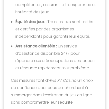
compétentes, assurant la transparence et
l’intégrité des jeux.
Équité des jeux :
Tous les jeux sont testés
et certifiés par des organismes
indépendants pour garantir leur équité.
Assistance clientèle :
Un service
d’assistance disponible 24/7 pour
répondre aux préoccupations des joueurs
et résoudre rapidement tout problème.
Ces mesures font d’
Avis X7 Casino
un choix
de confiance pour ceux qui cherchent à
s’immerger dans l’excitation du jeu en ligne
sans compromettre leur sécurité.