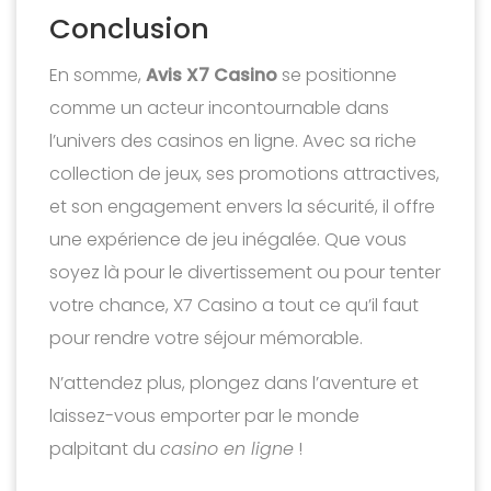
Conclusion
En somme,
Avis X7 Casino
se positionne
comme un acteur incontournable dans
l’univers des casinos en ligne. Avec sa riche
collection de jeux, ses promotions attractives,
et son engagement envers la sécurité, il offre
une expérience de jeu inégalée. Que vous
soyez là pour le divertissement ou pour tenter
votre chance, X7 Casino a tout ce qu’il faut
pour rendre votre séjour mémorable.
N’attendez plus, plongez dans l’aventure et
laissez-vous emporter par le monde
palpitant du
casino en ligne
!