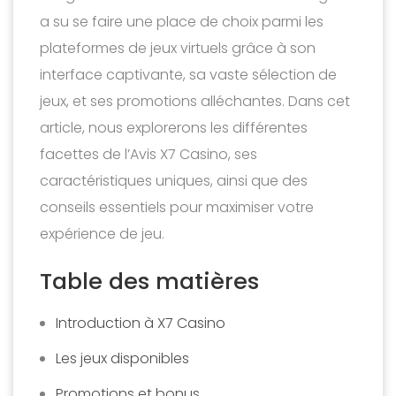
a su se faire une place de choix parmi les
plateformes de jeux virtuels grâce à son
interface captivante, sa vaste sélection de
jeux, et ses promotions alléchantes. Dans cet
article, nous explorerons les différentes
facettes de l’Avis X7 Casino, ses
caractéristiques uniques, ainsi que des
conseils essentiels pour maximiser votre
expérience de jeu.
Table des matières
Introduction à X7 Casino
Les jeux disponibles
Promotions et bonus