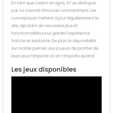
En tant que casino en ligne, X7 se distingue
par sa volonté d’innover constamment. Les
concepteurs mettent à jour régulièrement le
site, ajoutant de nouveaux jeux et
fonctionnalités pour garder l’expérience
fraîche et excitante. De plus, la disponibilité
sur mobile permet aux joueurs de profiter de
leurs jeux n’importe où et n’importe quand.
Les jeux disponibles