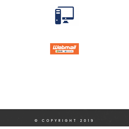
© COPYRIGHT
2019