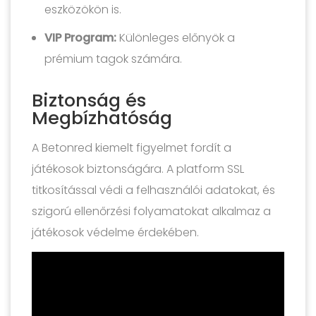
eszközökön is.
VIP Program:
Különleges előnyök a
prémium tagok számára.
Biztonság és
Megbízhatóság
A Betonred kiemelt figyelmet fordít a
játékosok biztonságára. A platform SSL
titkosítással védi a felhasználói adatokat, és
szigorú ellenőrzési folyamatokat alkalmaz a
játékosok védelme érdekében.