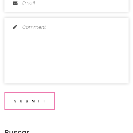
SUBMIT
Buscar