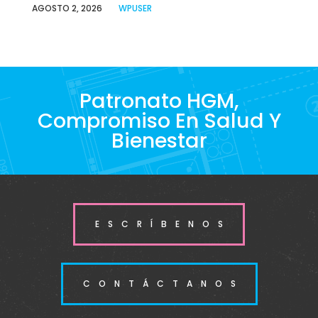
AGOSTO 2, 2026
WPUSER
Patronato HGM,
Compromiso En Salud Y
Bienestar
ESCRÍBENOS
CONTÁCTANOS