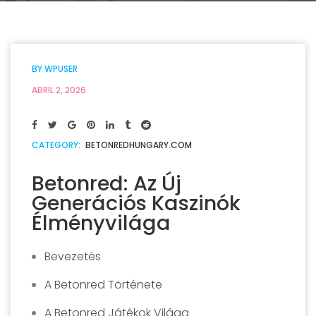
BY
WPUSER
ABRIL 2, 2026
CATEGORY:
BETONREDHUNGARY.COM
Betonred: Az Új
Generációs Kaszinók
Élményvilága
Bevezetés
A Betonred Története
A Betonred Játékok Világa