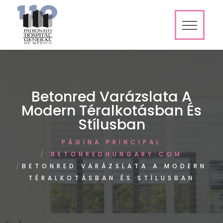
Betonred Varázslata A
Modern Téralkotásban És
Stílusban
PÁGINA PRINCIPAL
BETONREDHUNGARY.COM
BETONRED VARÁZSLATA A MODERN
TÉRALKOTÁSBAN ÉS STÍLUSBAN