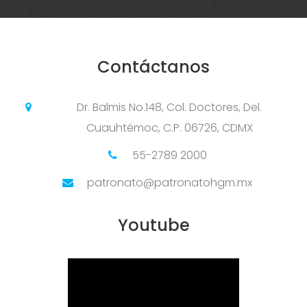
Contáctanos
Dr. Balmis No.148, Col. Doctores, Del.
Cuauhtémoc, C.P. 06726, CDMX
55-2789 2000
patronato@patronatohgm.mx
Youtube