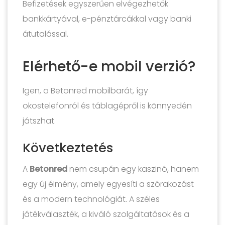
Befizetések egyszerűen elvégezhetők
bankkártyával, e-pénztárcákkal vagy banki
átutalással.
Elérhető-e mobil verzió?
Igen, a Betonred mobilbarát, így
okostelefonról és táblagépről is könnyedén
játszhat.
Következtetés
A
Betonred
nem csupán egy kaszinó, hanem
egy új élmény, amely egyesíti a szórakozást
és a modern technológiát. A széles
játékválaszték, a kiváló szolgáltatások és a