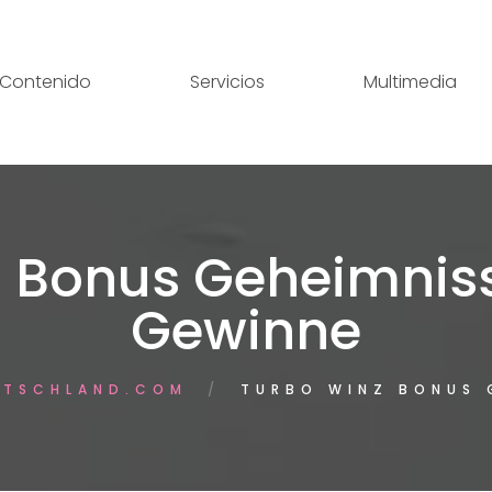
Contenido
Servicios
Multimedia
 Bonus Geheimnis
Gewinne
UTSCHLAND.COM
TURBO WINZ BONUS 