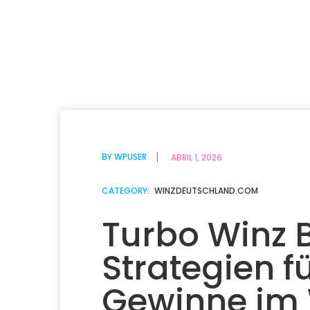
|
BY
WPUSER
ABRIL 1, 2026
CATEGORY:
WINZDEUTSCHLAND.COM
Turbo Winz 
Strategien 
Gewinne im 