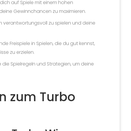
 dich auf Spiele mit einem hohen
 deine Gewinnchancen zu maximieren.
um verantwortungsvoll zu spielen und deine
e Freispiele in Spielen, die du gut kennst,
sse zu erzielen.
 die Spielregeln und Strategien, um deine
en zum Turbo