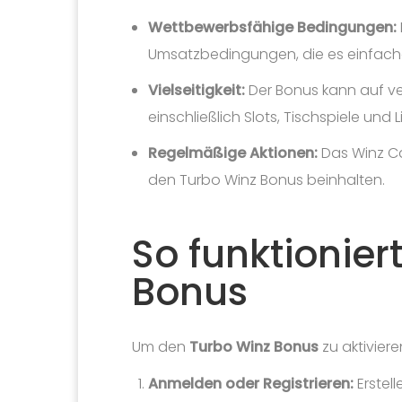
Wettbewerbsfähige Bedingungen:
Umsatzbedingungen, die es einfac
Vielseitigkeit:
Der Bonus kann auf v
einschließlich Slots, Tischspiele und 
Regelmäßige Aktionen:
Das Winz Ca
den Turbo Winz Bonus beinhalten.
So funktionier
Bonus
Um den
Turbo Winz Bonus
zu aktiviere
Anmelden oder Registrieren:
Erstel