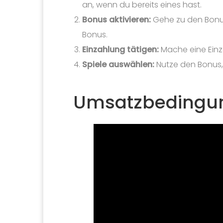
an, wenn du bereits eines hast.
Bonus aktivieren:
Gehe zu den Bonu
Bonus.
Einzahlung tätigen:
Mache eine Einz
Spiele auswählen:
Nutze den Bonus, 
Umsatzbedingun