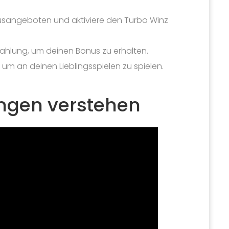
sangeboten und aktiviere den Turbo Winz
ahlung, um deinen Bonus zu erhalten.
um an deinen Lieblingsspielen zu spielen.
gen verstehen