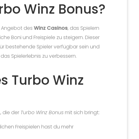
urbo Winz Bonus?
es Angebot des
Winz Casinos
, das Spielern
che Boni und Freispiele zu steigern. Dieser
ür bestehende Spieler verfügbar sein und
 das Spielerlebnis zu verbessern.
es Turbo Winz
, die der
Turbo Winz Bonus
mit sich bringt:
lichen Freispielen hast du mehr