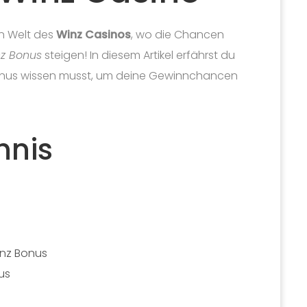
en Welt des
Winz Casinos
, wo die Chancen
nz Bonus
steigen! In diesem Artikel erfährst du
 Bonus wissen musst, um deine Gewinnchancen
hnis
s
inz Bonus
us