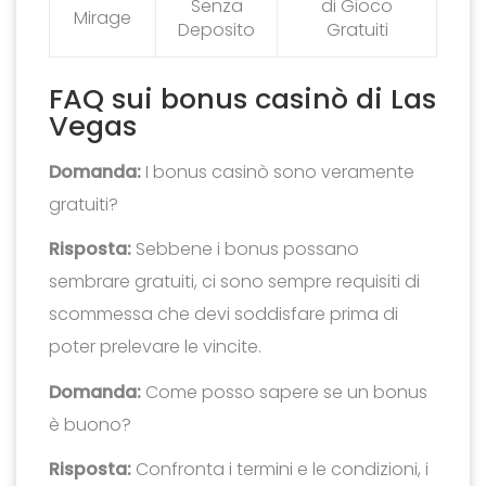
Senza
di Gioco
Mirage
Deposito
Gratuiti
FAQ sui bonus casinò di Las
Vegas
Domanda:
I bonus casinò sono veramente
gratuiti?
Risposta:
Sebbene i bonus possano
sembrare gratuiti, ci sono sempre requisiti di
scommessa che devi soddisfare prima di
poter prelevare le vincite.
Domanda:
Come posso sapere se un bonus
è buono?
Risposta:
Confronta i termini e le condizioni, i