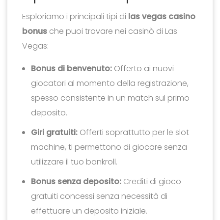
Esploriamo i principali tipi di
las vegas casino
bonus
che puoi trovare nei casinò di Las
Vegas:
Bonus di benvenuto:
Offerto ai nuovi
giocatori al momento della registrazione,
spesso consistente in un match sul primo
deposito.
Giri gratuiti:
Offerti soprattutto per le slot
machine, ti permettono di giocare senza
utilizzare il tuo bankroll.
Bonus senza deposito:
Crediti di gioco
gratuiti concessi senza necessità di
effettuare un deposito iniziale.