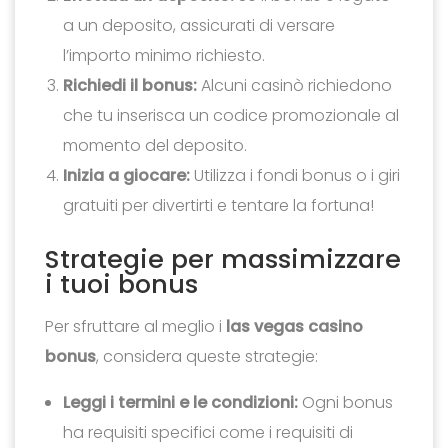
a un deposito, assicurati di versare
l’importo minimo richiesto.
Richiedi il bonus:
Alcuni casinò richiedono
che tu inserisca un codice promozionale al
momento del deposito.
Inizia a giocare:
Utilizza i fondi bonus o i giri
gratuiti per divertirti e tentare la fortuna!
Strategie per massimizzare
i tuoi bonus
Per sfruttare al meglio i
las vegas casino
bonus
, considera queste strategie:
Leggi i termini e le condizioni:
Ogni bonus
ha requisiti specifici come i requisiti di