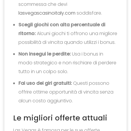
scommessa che devi
lasvegascasinoitaly.com
soddisfare.
Scegli giochi con alta percentuale di
ritorno:
Alcuni giochi ti offrono una migliore
possibilità di vincita quando utilizzi i bonus.
Non insegui le perdite:
Usa i bonus in
modo strategico e non rischiare di perdere
tutto in un colpo solo.
Fai uso dei giri gratuiti:
Questi possono
offrire ottime opportunità di vincita senza
alcun costo aggiuntivo.
Le migliori offerte attuali
Las Vegas è famosa per le sue offerte