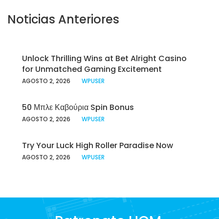
Noticias Anteriores
Unlock Thrilling Wins at Bet Alright Casino
for Unmatched Gaming Excitement
AGOSTO 2, 2026
WPUSER
50 Μπλε Καβούρια Spin Bonus
AGOSTO 2, 2026
WPUSER
Try Your Luck High Roller Paradise Now
AGOSTO 2, 2026
WPUSER