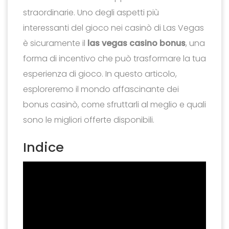
straordinarie. Uno degli aspetti più
interessanti del gioco nei casinò di Las Vegas
è sicuramente il
las vegas casino bonus
, una
forma di incentivo che può trasformare la tua
esperienza di gioco. In questo articolo,
esploreremo il mondo affascinante dei
bonus casinò, come sfruttarli al meglio e quali
sono le migliori offerte disponibili.
Indice