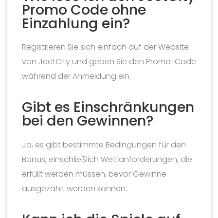
Promo Code ohne
Einzahlung ein?
Registrieren Sie sich einfach auf der Website
von JeetCity und geben Sie den Promo-Code
während der Anmeldung ein.
Gibt es Einschränkungen
bei den Gewinnen?
Ja, es gibt bestimmte Bedingungen für den
Bonus, einschließlich Wettanforderungen, die
erfüllt werden müssen, bevor Gewinne
ausgezahlt werden können.