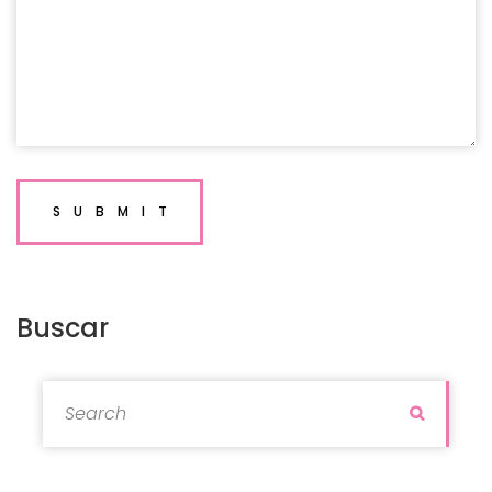
SUBMIT
Buscar
Search for:
Search