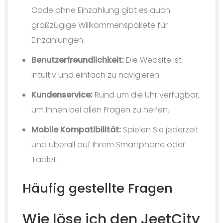
Code ohne Einzahlung gibt es auch
großzügige Willkommenspakete für
Einzahlungen.
Benutzerfreundlichkeit:
Die Website ist
intuitiv und einfach zu navigieren.
Kundenservice:
Rund um die Uhr verfügbar,
um Ihnen bei allen Fragen zu helfen.
Mobile Kompatibilität:
Spielen Sie jederzeit
und überall auf Ihrem Smartphone oder
Tablet.
Häufig gestellte Fragen
Wie löse ich den JeetCity