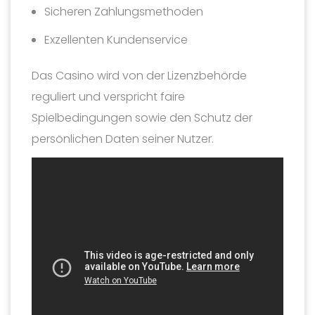
Sicheren Zahlungsmethoden
Exzellenten Kundenservice
Das Casino wird von der Lizenzbehörde
reguliert und verspricht faire
Spielbedingungen sowie den Schutz der
persönlichen Daten seiner Nutzer.