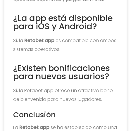
¿La app está disponible
para iOS y Android?
Sí, la
Retabet app
es compatible con ambos
sistemas operativos.
¿Existen bonificaciones
para nuevos usuarios?
Sí, la Retabet app ofrece un atractivo bono
de bienvenida para nuevos jugadores.
Conclusión
La
Retabet app
se ha establecido como una