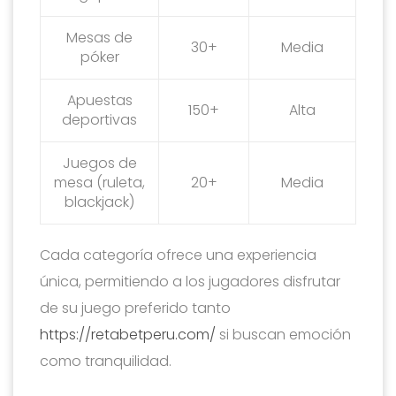
Mesas de
30+
Media
póker
Apuestas
150+
Alta
deportivas
Juegos de
mesa (ruleta,
20+
Media
blackjack)
Cada categoría ofrece una experiencia
única, permitiendo a los jugadores disfrutar
de su juego preferido tanto
https://retabetperu.com/
si buscan emoción
como tranquilidad.