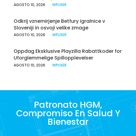
AGOSTO 10, 2026
WPUSER
Odkrij vznemirjenje Betfury igralnice v
Sloveniji in osvoji velike zmage
AGOSTO 10, 2026
WPUSER
Oppdag Eksklusive Playzilla Rabattkoder for
Uforglemmelige Spillopplevelser
AGOSTO 10, 2026
WPUSER
Patronato HGM,
Compromiso En Salud Y
Bienestar