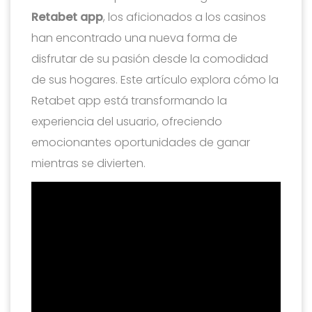
Retabet app
, los aficionados a los casinos
han encontrado una nueva forma de
disfrutar de su pasión desde la comodidad
de sus hogares. Este artículo explora cómo la
Retabet app está transformando la
experiencia del usuario, ofreciendo
emocionantes oportunidades de ganar
mientras se divierten.