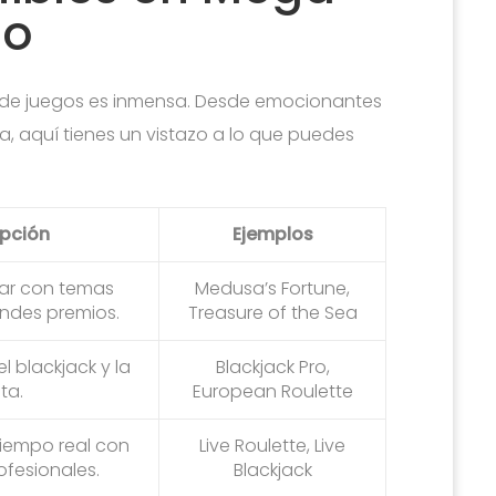
no
d de juegos es inmensa. Desde emocionantes
 aquí tienes un vistazo a lo que puedes
ipción
Ejemplos
ar con temas
Medusa’s Fortune,
andes premios.
Treasure of the Sea
l blackjack y la
Blackjack Pro,
ta.
European Roulette
tiempo real con
Live Roulette, Live
ofesionales.
Blackjack