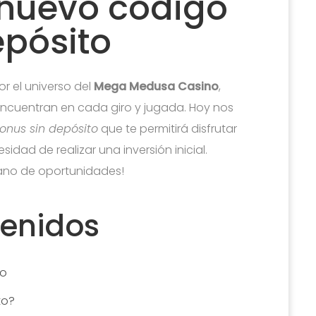
 nuevo código
epósito
r el universo del
Mega Medusa Casino
,
 encuentran en cada giro y jugada. Hoy nos
onus sin depósito
que te permitirá disfrutar
sidad de realizar una inversión inicial.
éano de oportunidades!
tenidos
no
to?