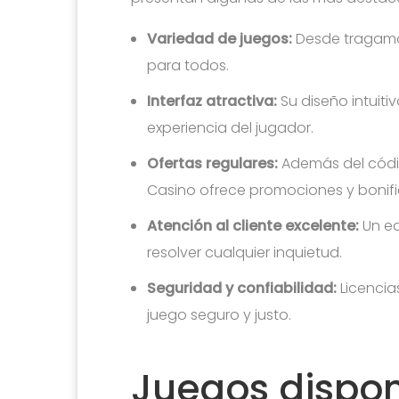
Variedad de juegos:
Desde tragamo
para todos.
Interfaz atractiva:
Su diseño intuiti
experiencia del jugador.
Ofertas regulares:
Además del códi
Casino ofrece promociones y bonifi
Atención al cliente excelente:
Un eq
resolver cualquier inquietud.
Seguridad y confiabilidad:
Licencia
juego seguro y justo.
Juegos dispo