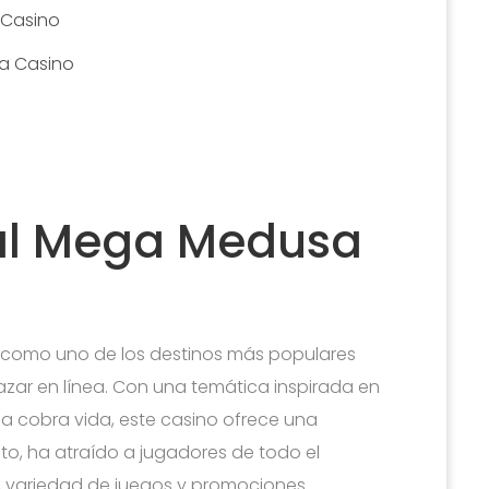
 Casino
a Casino
 al Mega Medusa
como uno de los destinos más populares
azar en línea. Con una temática inspirada en
a cobra vida, este casino ofrece una
to, ha atraído a jugadores de todo el
, variedad de juegos y promociones