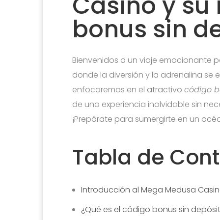
Casino y su
bonus sin d
Bienvenidos a un viaje emocionante po
donde la diversión y la adrenalina se
enfocaremos en el atractivo
código b
de una experiencia inolvidable sin nece
¡Prepárate para sumergirte en un oc
Tabla de Con
Introducción al Mega Medusa Casi
¿Qué es el código bonus sin depósi