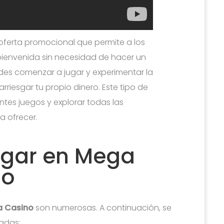
oferta promocional que permite a los
bienvenida sin necesidad de hacer un
uedes comenzar a jugar y experimentar la
iesgar tu propio dinero. Este tipo de
ntes juegos y explorar todas las
a ofrecer.
ugar en Mega
no
 Casino
son numerosas. A continuación, se
adas: