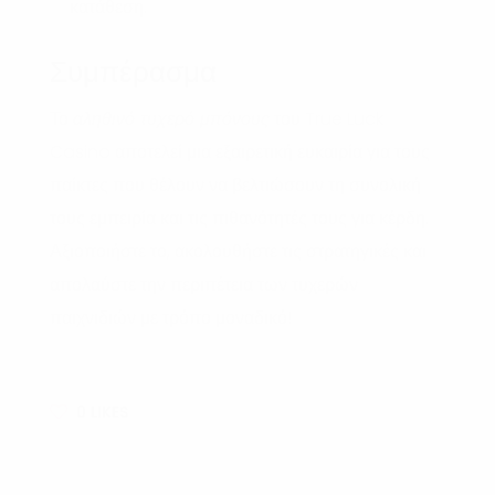
κατάθεση.
Συμπέρασμα
Το
αληθινό τυχερό μπόνους
του True Luck
Casino αποτελεί μια εξαιρετική ευκαιρία για τους
παίκτες που θέλουν να βελτιώσουν τη συνολική
τους εμπειρία και τις πιθανότητές τους για κέρδη.
Αξιοποιήστε το, ακολουθήστε τις στρατηγικές και
απολαύστε την περιπέτεια των τυχερών
παιχνιδιών με τρόπο μοναδικό!
0
LIKES