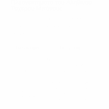
Πλεονεκτήματα του Αληθινού
Τυχερού Μπόνους
Η συμμετοχή στο πρόγραμμα του
αληθινού
τυχερού μπόνους
προσφέρει πολλά
πλεονεκτήματα:
Πλεονέκτημα
Περιγραφή
Αυξημένες
Με τους πολλαπλασιαστές,
πιθανότητες
οι πιθανότητες κέρδους
νίκης
αυξάνονται σημαντικά.
Οι δωρεάν περιστροφές
Επιπλέον
επιτρέπουν στους παίκτες
δωρεάν
να δοκιμάσουν νέα
περιστροφές
παιχνίδια χωρίς ρίσκο.