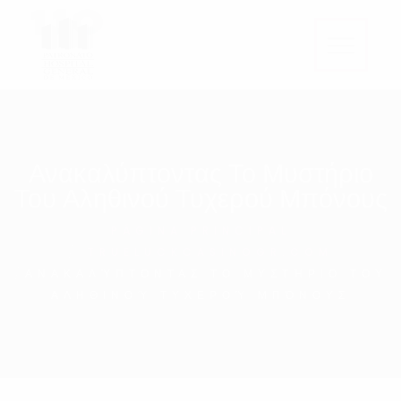
Ανακαλύπτοντας Το Μυστήριο
Του Αληθινού Τυχερού Μπόνους
PÁGINA PRINCIPAL
TRUELUCKCASINOGR.COM
ΑΝΑΚΑΛΎΠΤΟΝΤΑΣ ΤΟ ΜΥΣΤΉΡΙΟ ΤΟΥ
ΑΛΗΘΙΝΟΎ ΤΥΧΕΡΟΎ ΜΠΌΝΟΥΣ