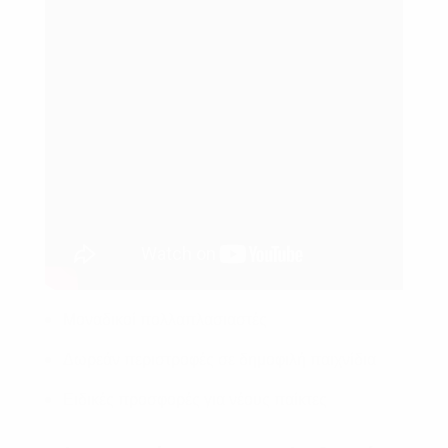
Μοναδικοί πολλαπλασιαστές
Δωρεάν περιστροφές σε δημοφιλή παιχνίδια
Ειδικές προσφορές για νέους παίκτες