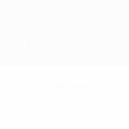
ESCRÍBENOS
CONTÁCTANOS
Contáctanos
Dr. Balmis No.148, Col. Doctores, Del.
Cuauhtémoc, C.P. 06726, CDMX
55-2789 2000