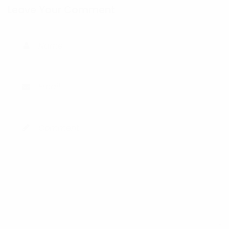
Leave Your Comment