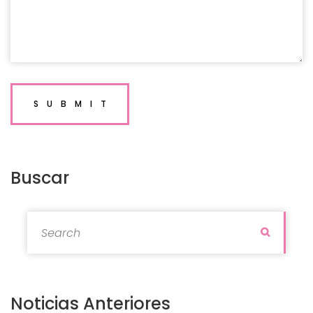
SUBMIT
Buscar
Search for:
Search
Noticias Anteriores