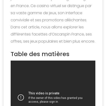
en France. Ce casino virtuel se distingue par
sa vaste gamme de jeux, son interface
conviviale et ses promotions alléchantes.
Dans cet article, nous allons explorer les
différentes facettes d’Oscarspin France, ses
offres, ses jeux populaires et bien plus encore.
Table des matières