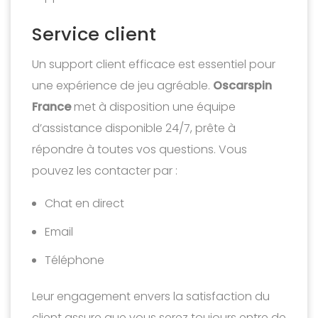
Service client
Un support client efficace est essentiel pour
une expérience de jeu agréable.
Oscarspin
France
met à disposition une équipe
d’assistance disponible 24/7, prête à
répondre à toutes vos questions. Vous
pouvez les contacter par :
Chat en direct
Email
Téléphone
Leur engagement envers la satisfaction du
client assure que vous serez toujours entre de