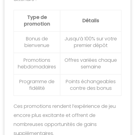
Type de
Détails
promotion
Bonus de
Jusqu’à 100% sur votre
bienvenue
premier dépôt
Promotions
Offres variées chaque
hebdomadaires
semaine
Programme de
Points échangeables
fidélité
contre des bonus
Ces promotions rendent l’expérience de jeu
encore plus excitante et offrent de
nombreuses opportunités de gains
supplémentaires.