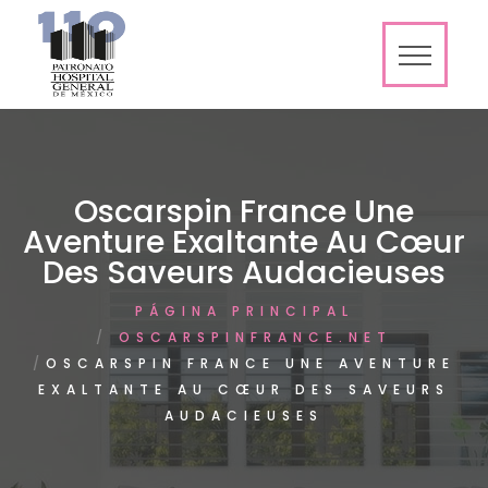
Oscarspin France Une
Aventure Exaltante Au Cœur
Des Saveurs Audacieuses
PÁGINA PRINCIPAL
OSCARSPINFRANCE.NET
OSCARSPIN FRANCE UNE AVENTURE
EXALTANTE AU CŒUR DES SAVEURS
AUDACIEUSES