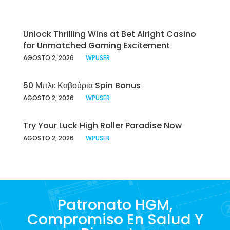
Unlock Thrilling Wins at Bet Alright Casino
for Unmatched Gaming Excitement
AGOSTO 2, 2026
WPUSER
50 Μπλε Καβούρια Spin Bonus
AGOSTO 2, 2026
WPUSER
Try Your Luck High Roller Paradise Now
AGOSTO 2, 2026
WPUSER
Patronato HGM,
Compromiso En Salud Y