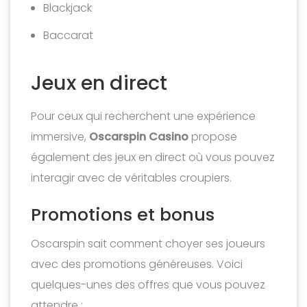
Blackjack
Baccarat
Jeux en direct
Pour ceux qui recherchent une expérience
immersive,
Oscarspin Casino
propose
également des jeux en direct où vous pouvez
interagir avec de véritables croupiers.
Promotions et bonus
Oscarspin sait comment choyer ses joueurs
avec des promotions généreuses. Voici
quelques-unes des offres que vous pouvez
attendre :