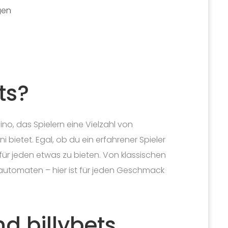
gen
ts?
sino, das Spielern eine Vielzahl von
 bietet. Egal, ob du ein erfahrener Spieler
t für jeden etwas zu bieten. Von klassischen
lautomaten – hier ist für jeden Geschmack
 billybets