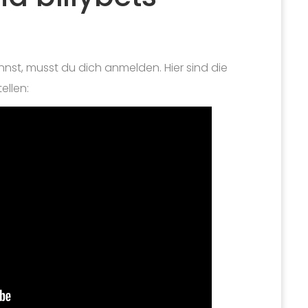
nst, musst du dich anmelden. Hier sind die
ellen: