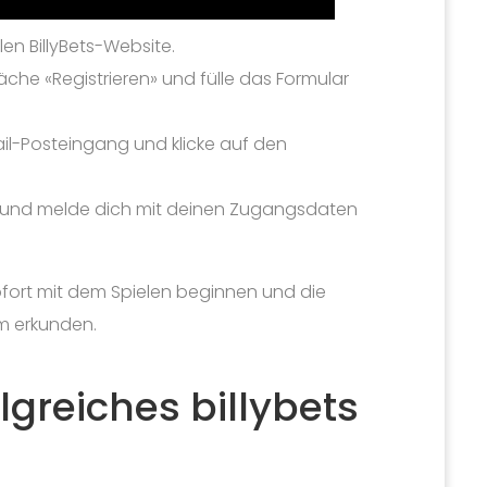
len BillyBets-Website.
läche «Registrieren» und fülle das Formular
il-Posteingang und klicke auf den
 und melde dich mit deinen Zugangsdaten
fort mit dem Spielen beginnen und die
m erkunden.
olgreiches billybets