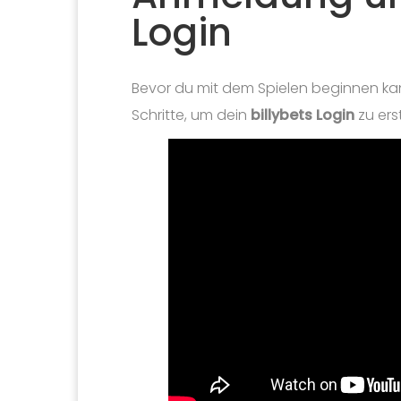
Login
Bevor du mit dem Spielen beginnen kan
Schritte, um dein
billybets Login
zu erst