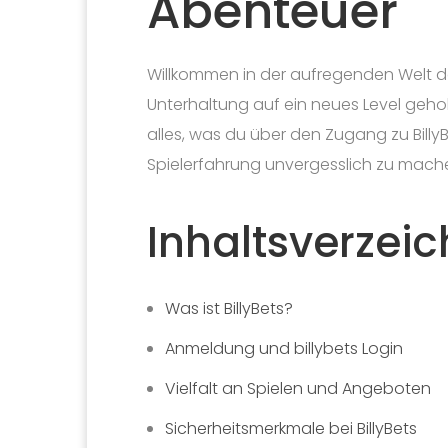
Abenteuer
Willkommen in der aufregenden Welt 
Unterhaltung auf ein neues Level geho
alles, was du über den Zugang zu Bill
Spielerfahrung unvergesslich zu mach
Inhaltsverzeic
Was ist BillyBets?
Anmeldung und billybets Login
Vielfalt an Spielen und Angeboten
Sicherheitsmerkmale bei BillyBets