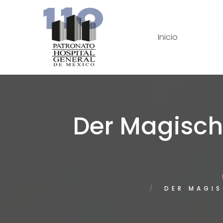
Inicio
Der Magische
DER MAGIS