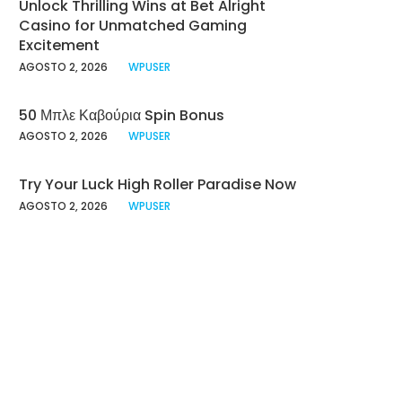
Unlock Thrilling Wins at Bet Alright
Casino for Unmatched Gaming
Excitement
AGOSTO 2, 2026
WPUSER
50 Μπλε Καβούρια Spin Bonus
AGOSTO 2, 2026
WPUSER
Try Your Luck High Roller Paradise Now
AGOSTO 2, 2026
WPUSER