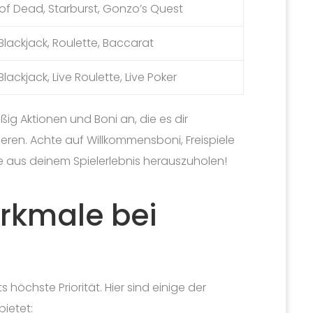
of Dead, Starburst, Gonzo’s Quest
Blackjack, Roulette, Baccarat
Blackjack, Live Roulette, Live Poker
ßig Aktionen und Boni an, die es dir
ren. Achte auf Willkommensboni, Freispiele
 aus deinem Spielerlebnis herauszuholen!
rkmale bei
ts höchste Priorität. Hier sind einige der
bietet: