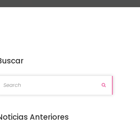
Buscar
earch for:
Search
Noticias Anteriores