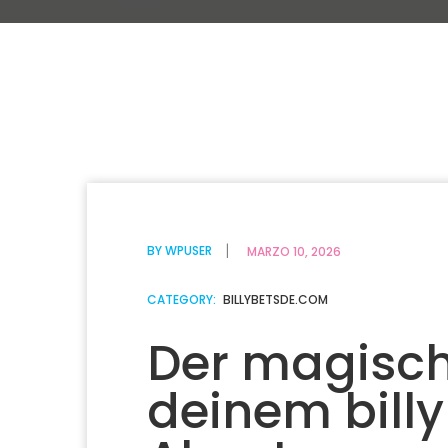
|
BY
WPUSER
MARZO 10, 2026
CATEGORY:
BILLYBETSDE.COM
Der magisch
deinem billy