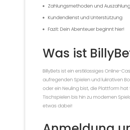
Zahlungsmethoden und Auszahlun
Kundendienst und Unterstützung
Fazit: Dein Abenteuer beginnt hier!
Was ist BillyBe
BillyBets ist ein erstklassiges Online-Ca
aufregenden Spielen und lukrativen Boni
oder ein Neuling bist, die Plattform ha
Tischspielen bis hin zu modernen Spie
etwas dabei!
Anmeldung und